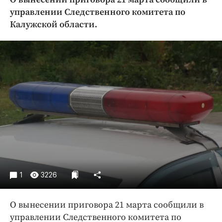
Криминал
управлении Следственного комитета по
Культура
Калужской области.
Недвижимость и ЖКХ
Образование
Общество
Погода
Праздники
Происшествия
Спорт
Экономика и бизнес
ПРОЕКТЫ
1
3226
Блоги
Издания
О вынесении приговора 21 марта сообщили в
Медиаперсона
управлении Следственного комитета по