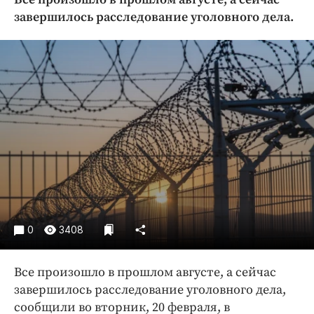
Криминал
завершилось расследование уголовного дела.
Культура
Недвижимость и ЖКХ
Образование
Общество
Погода
Праздники
Происшествия
Спорт
Экономика и бизнес
ПРОЕКТЫ
0
3408
Блоги
Все произошло в прошлом августе, а сейчас
Издания
завершилось расследование уголовного дела,
Медиаперсона
сообщили во вторник, 20 февраля, в