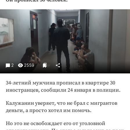
Криминал
Культура
Недвижимость и ЖКХ
Образование
Общество
Погода
Праздники
Происшествия
2
2559
Спорт
Экономика и бизнес
34-летний мужчина прописал в квартире 30
иностранцев, сообщили 24 января в полиции.
ПРОЕКТЫ
Калужанин уверяет, что не брал с мигрантов
Блоги
деньги, а просто хотел им помочь.
Издания
Медиаперсона
Но это не освобождает его от уголовной