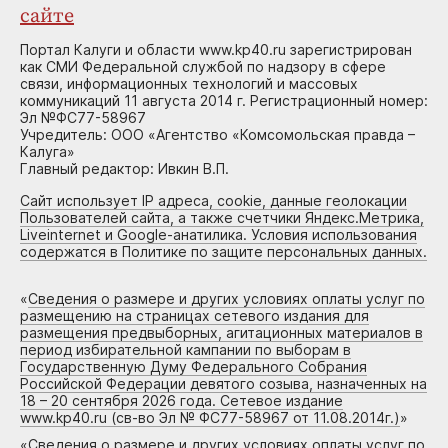
сайте
Портал Калуги и области www.kp40.ru зарегистрирован
как СМИ Федеральной службой по надзору в сфере
связи, информационных технологий и массовых
коммуникаций 11 августа 2014 г. Регистрационный номер:
Эл №ФС77-58967
Учредитель: ООО «Агентство «Комсомольская правда –
Калуга»
Главный редактор: Ивкин В.П.
Сайт использует IP адреса, cookie, данные геолокации
Пользователей сайта, а также счетчики Яндекс.Метрика,
Liveinternet и Google-анатилика. Условия использования
содержатся в Политике по защите персональных данных.
«
Сведения о размере и других условиях оплаты услуг по
размещению на страницах сетевого издания для
размещения предвыборных, агитационных материалов в
период избирательной кампании по выборам в
Государственную Думу Федерального Собрания
Российской Федерации девятого созыва, назначенных на
18 – 20 сентября 2026 года. Сетевое издание
www.kp40.ru (св-во Эл № ФС77-58967 от 11.08.2014г.)
»
«
Сведения о размере и других условиях оплаты услуг по