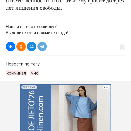
ответственности. По статье ему грозит до трех
Интересное чтиво
лет лишения свободы.
Клиника года
Бренд года
Нашли в тексте ошибку?
Работодатель года
Выделите её и нажмите сюда!
Новости по тегу
криминал
мчс
РЕКЛАМА