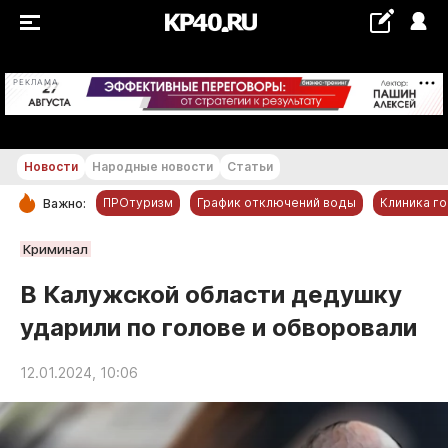
+23...+24 °С
РЕКЛАМА
Новости
Народные новости
Статьи
ПРОтуризм
График отключений воды
Клиника г
Важно:
РУБРИКИ
Криминал
Обнинск
В Калужской области дедушку
Новости компаний
ударили по голове и обворовали
Статьи
Народные новости
12.01.2024, 10:06
Авто и транспорт
Благоустройство