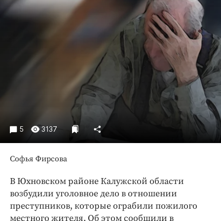
Криминал
Культура
Недвижимость и ЖКХ
Образование
Общество
Погода
Праздники
Происшествия
Спорт
5
3137
Экономика и бизнес
Софья Фирсова
ПРОЕКТЫ
Блоги
В Юхновском районе Калужской области
возбудили уголовное дело в отношении
Издания
преступников, которые ограбили пожилого
Медиаперсона
местного жителя. Об этом сообщили в