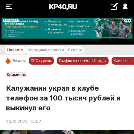
РЕКЛАМА
+26...+27 °С
Новости
Народные новости
Статьи
ПРОтуризм
График отключений воды
Клиника г
Важно:
РУБРИКИ
Криминал
Обнинск
Калужанин украл в клубе
Новости компаний
телефон за 100 тысяч рублей и
Статьи
выкинул его
Народные новости
Авто и транспорт
24.12.2023, 15:02
Благоустройство