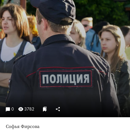
Криминал
Культура
Недвижимость и ЖКХ
Образование
Общество
Погода
Праздники
Происшествия
Спорт
Экономика и бизнес
ПРОЕКТЫ
Блоги
0
3782
Издания
Медиаперсона
Софья Фирсова