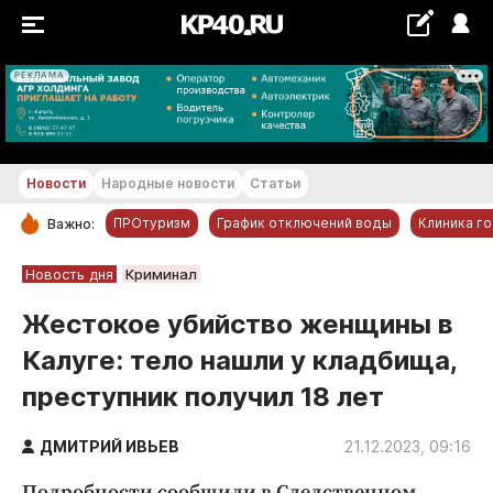
РЕКЛАМА
+19...+20 °С
Новости
Народные новости
Статьи
ПРОтуризм
График отключений воды
Клиника г
Важно:
РУБРИКИ
Новость дня
Криминал
Обнинск
Жестокое убийство женщины в
Новости компаний
Калуге: тело нашли у кладбища,
Статьи
преступник получил 18 лет
Народные новости
Авто и транспорт
ДМИТРИЙ ИВЬЕВ
21.12.2023, 09:16
Благоустройство
Подробности сообщили в Следственном