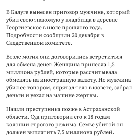
Интересное чтиво
Клиника года
В Калуге вынесен приговор мужчине, который
убил свою знакомую у кладбища в деревне
Бренд года
Георгиевское в июле прошлого года.
Работодатель года
Подробности сообщили 20 декабря в
Следственном комитете.
Возле могил они договорились встретиться
для обмена денег. Женщина принесла 1,5
миллиона рублей, которые рассчитывала
обменять на иностранную валюту. Но мужчина
убил ее топором, спрятал тело в кювете, забрал
деньги и уехал на машине жертвы.
Нашли преступника позже в Астраханской
области. Суд приговорил его к 18 годам
колонии строгого режима. Семье убитой он
должен выплатить 7,5 миллиона рублей.