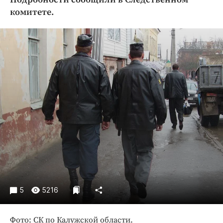
Криминал
комитете.
Культура
Недвижимость и ЖКХ
Образование
Общество
Погода
Праздники
Происшествия
Спорт
Экономика и бизнес
ПРОЕКТЫ
Блоги
5
5216
Издания
Медиаперсона
Фото: СК по Калужской области.