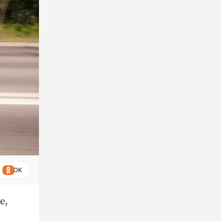
ОК
е,