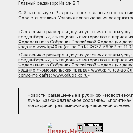
Главный редактор: Ивкин В.П.
Сайт использует IP адреса, cookie, данные геолокации
Google-анатилика. Условия использования содержатс
«
Сведения о размере и других условиях оплаты услу
предвыборных, агитационных материалов в период и
Федерального Собрания Российской Федерации девято
издание www.kp40.ru (св-во Эл № ФС77-58967 от 11.08
«
Сведения о размере и других условиях оплаты услу
предвыборных, агитационных материалов в период и
Федерального Собрания Российской Федерации девято
издание «Комсомольская правда» www.kp.ru (св-во Эл
сегменте сайта: www.kaluga.kp.ru
»
Новости, размещенные в рубриках «
Новости ком
дума», «законодательное собрание», «политика»,
договорной, рекламно-информационной основе.