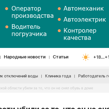
Народные новости
Статьи
+18...+
ик отключений воды
Клиника года
Работодатель г
ой области убили за то, что он не снял обувь в доме