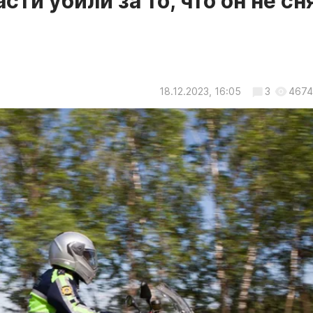
ти убили за то, что он не сн
18.12.2023, 16:05
3
4674