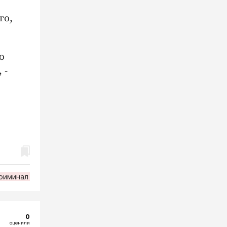
го,
о
 -
риминал
0
оценили