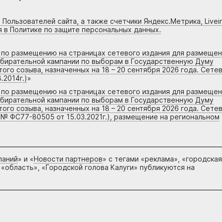
 Пользователей сайта, а также счетчики Яндекс.Метрика, Livein
я в Политике по защите персональных данных.
г по размещению на страницах сетевого издания для размеще
збирательной кампании по выборам в Государственную Думу
го созыва, назначенных на 18 – 20 сентября 2026 года. Сете
.2014г.)
»
г по размещению на страницах сетевого издания для размеще
збирательной кампании по выборам в Государственную Думу
го созыва, назначенных на 18 – 20 сентября 2026 года. Сете
 № ФС77-80505 от 15.03.2021г.), размещение на региональном
паний
» и «
Новости партнеров
» с тегами «реклама», «городская
 «область», «Городской голова Калуги» публикуются на