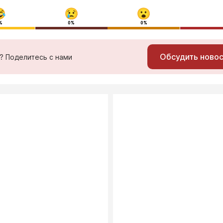
%
0%
0%
Обсудить ново
ь? Поделитесь с нами