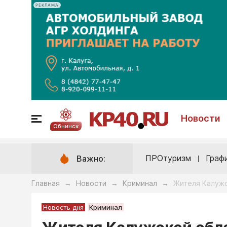
РЕКЛАМА
Новости
Обнинск
ПРОтуризм
Граф
Важно:
Главная
Новости
Криминал
Жителя Калужск
→
→
→
Новость дня
Криминал