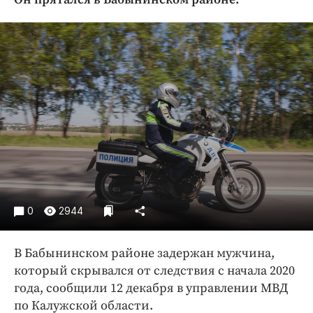
Криминал
Культура
Недвижимость и ЖКХ
Образование
Общество
Погода
Праздники
Происшествия
Спорт
Экономика и бизнес
0
2944
ПРОЕКТЫ
В Бабынинском районе задержан мужчина,
Блоги
который скрывался от следствия с начала 2020
Издания
года, сообщили 12 декабря в управлении МВД
Медиаперсона
по Калужской области.