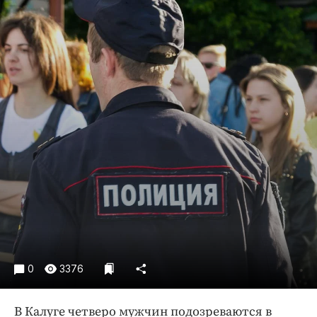
Криминал
Культура
Недвижимость и ЖКХ
Образование
Общество
Погода
Праздники
Происшествия
Спорт
Экономика и бизнес
ПРОЕКТЫ
Блоги
0
3376
Издания
Медиаперсона
В Калуге четверо мужчин подозреваются в