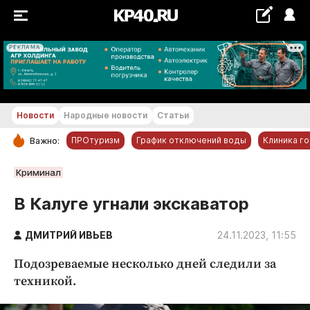
РЕКЛАМА
+21...+22 °С
Новости
Народные новости
Статьи
ПРОтуризм
График отключений воды
Клиника г
Важно:
РУБРИКИ
Криминал
Обнинск
В Калуге угнали экскаватор
Новости компаний
ДМИТРИЙ ИВЬЕВ
Статьи
24.11.2023, 11:55
Народные новости
Подозреваемые несколько дней следили за
Авто и транспорт
техникой.
Благоустройство