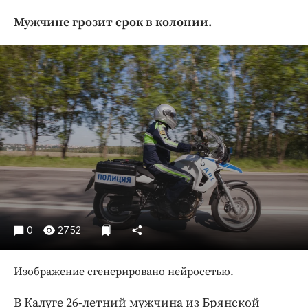
Криминал
Мужчине грозит срок в колонии.
Культура
Недвижимость и ЖКХ
Образование
Общество
Погода
Праздники
Происшествия
Спорт
Экономика и бизнес
ПРОЕКТЫ
0
2752
Блоги
Издания
Изображение сгенерировано нейросетью.
Медиаперсона
В Калуге 26-летний мужчина из Брянской