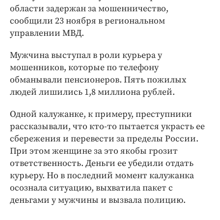
Интересное чтиво
области задержан за мошенничество,
Клиника года
сообщили 23 ноября в региональном
Бренд года
управлении МВД.
Работодатель года
Мужчина выступал в роли курьера у
мошенников, которые по телефону
обманывали пенсионеров. Пять пожилых
людей лишились 1,8 миллиона рублей.
Одной калужанке, к примеру, преступники
рассказывали, что кто-то пытается украсть ее
сбережения и перевести за пределы России.
При этом женщине за это якобы грозит
ответственность. Деньги ее убедили отдать
курьеру. Но в последний момент калужанка
осознала ситуацию, выхватила пакет с
деньгами у мужчины и вызвала полицию.