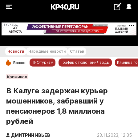
+25...+26 °С
РЕКЛАМА
Новости
Народные новости
Статьи
ПРОтуризм
График отключений воды
Клиника г
Важно:
РУБРИКИ
Криминал
Обнинск
В Калуге задержан курьер
Новости компаний
мошенников, забравший у
Статьи
пенсионеров 1,8 миллиона
Народные новости
рублей
Авто и транспорт
Благоустройство
ДМИТРИЙ ИВЬЕВ
23.11.2023, 12:35