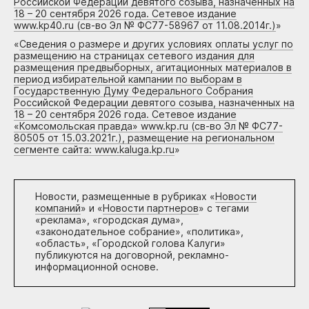
Российской Федерации девятого созыва, назначенных на
18 – 20 сентября 2026 года. Сетевое издание
www.kp40.ru (св-во Эл № ФС77-58967 от 11.08.2014г.)
»
«
Сведения о размере и других условиях оплаты услуг по
размещению на страницах сетевого издания для
размещения предвыборных, агитационных материалов в
период избирательной кампании по выборам в
Государственную Думу Федерального Собрания
Российской Федерации девятого созыва, назначенных на
18 – 20 сентября 2026 года. Сетевое издание
«Комсомольская правда» www.kp.ru (св-во Эл № ФС77-
80505 от 15.03.2021г.), размещение на региональном
сегменте сайта: www.kaluga.kp.ru
»
Новости, размещенные в рубриках «
Новости
компаний
» и «
Новости партнеров
» с тегами
«реклама», «городская дума»,
«законодательное собрание», «политика»,
«область», «Городской голова Калуги»
публикуются на договорной, рекламно-
информационной основе.