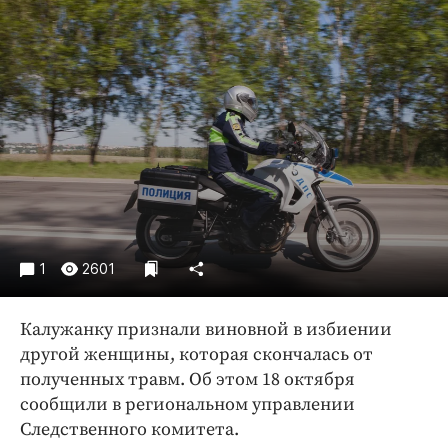
Криминал
Культура
Недвижимость и ЖКХ
Образование
Общество
Погода
Праздники
Происшествия
Спорт
1
2601
Экономика и бизнес
ПРОЕКТЫ
Калужанку признали виновной в избиении
другой женщины, которая скончалась от
Блоги
полученных травм. Об этом 18 октября
Издания
сообщили в региональном управлении
Медиаперсона
Следственного комитета.