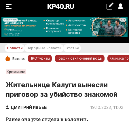
РЕКЛАМА
+18...+19 °С
Новости
Народные новости
Статьи
ПРОтуризм
График отключений воды
Клиника г
Важно:
РУБРИКИ
Криминал
Обнинск
Жительнице Калуги вынесли
Новости компаний
приговор за убийство знакомой
Статьи
Народные новости
ДМИТРИЙ ИВЬЕВ
19.10.2023, 11:02
Авто и транспорт
Ранее она уже сидела в колонии.
Благоустройство