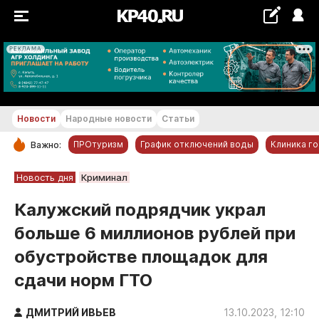
РЕКЛАМА
+27...+28 °С
Новости
Народные новости
Статьи
ПРОтуризм
График отключений воды
Клиника г
Важно:
РУБРИКИ
Новость дня
Криминал
Обнинск
Калужский подрядчик украл
Новости компаний
больше 6 миллионов рублей при
Статьи
обустройстве площадок для
Народные новости
сдачи норм ГТО
Авто и транспорт
Благоустройство
ДМИТРИЙ ИВЬЕВ
13.10.2023, 12:10