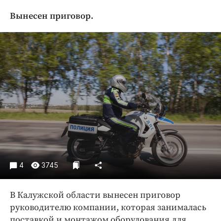
Криминал
Вынесен приговор.
Культура
Недвижимость и ЖКХ
Образование
Общество
Погода
Праздники
Происшествия
Спорт
Экономика и бизнес
ПРОЕКТЫ
4
3745
Блоги
Издания
В Калужской области вынесен приговор
руководителю компании, которая занималась
Медиаперсона
поставкой и монтажом оборудования для