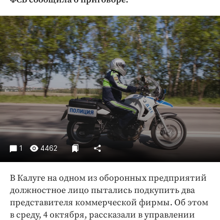
Криминал
Культура
Недвижимость и ЖКХ
Образование
Общество
Погода
Праздники
Происшествия
Спорт
Экономика и бизнес
1
4462
ПРОЕКТЫ
В Калуге на одном из оборонных предприятий
Блоги
должностное лицо пытались подкупить два
Издания
представителя коммерческой фирмы. Об этом
Медиаперсона
в среду, 4 октября, рассказали в управлении