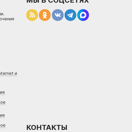
МЫ В СОЦСЕТЯХ
и.
лючения
ternet и
ния
вое
ния
вое
КОНТАКТЫ