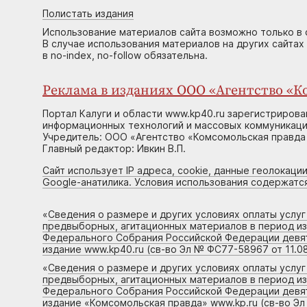
Полистать издания
Использование материалов сайта возможно только в 
В случае использования материалов на других сайтах
в no-index, no-follow обязательна.
Реклама в изданиях ООО «Агентство «Ко
Портал Калуги и области www.kp40.ru зарегистрирова
информационных технологий и массовых коммуникаций
Учредитель: ООО «Агентство «Комсомольская правда 
Главный редактор: Ивкин В.П.
Сайт использует IP адреса, cookie, данные геолокации
Google-анатилика. Условия использования содержатс
«
Сведения о размере и других условиях оплаты услу
предвыборных, агитационных материалов в период и
Федерального Собрания Российской Федерации девято
издание www.kp40.ru (св-во Эл № ФС77-58967 от 11.08
«
Сведения о размере и других условиях оплаты услу
предвыборных, агитационных материалов в период и
Федерального Собрания Российской Федерации девято
издание «Комсомольская правда» www.kp.ru (св-во Эл