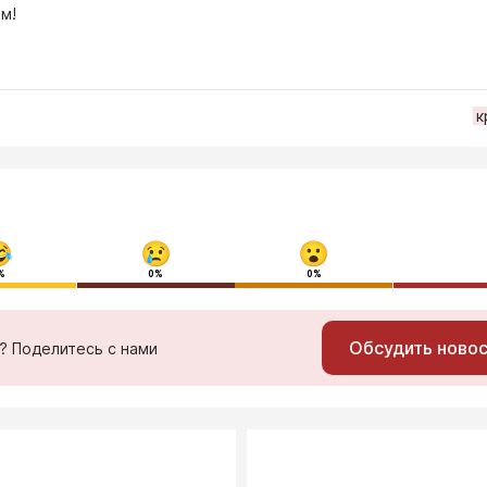
м!
к
%
0%
0%
Обсудить ново
ь? Поделитесь с нами