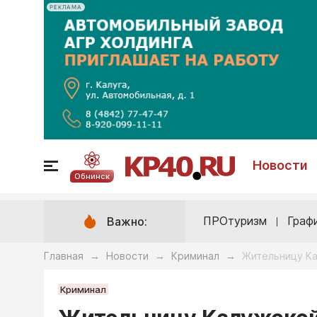
РЕКЛАМА
Новости
Обнинск
ПРОтуризм
Граф
Важно:
Главная
Новости
Криминал
Жительницу Ка
→
→
→
Криминал