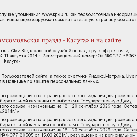
случае упоминания www.kp40.ru как первоисточника информаци
 активная индексируемая ссылка на главную страницу без зак
мсомольская правда - Калуга» и на сайте
н как СМИ Федеральной службой по надзору в сфере связи,
 11 августа 2014 г. Регистрационный номер: Эл №ФС77-58967
– Калуга»
 Пользователей сайта, а также счетчики Яндекс.Метрика, Livein
я в Политике по защите персональных данных.
г по размещению на страницах сетевого издания для размеще
збирательной кампании по выборам в Государственную Думу
го созыва, назначенных на 18 – 20 сентября 2026 года. Сете
.2014г.)
»
г по размещению на страницах сетевого издания для размеще
збирательной кампании по выборам в Государственную Думу
го созыва, назначенных на 18 – 20 сентября 2026 года. Сете
 № ФС77-80505 от 15.03.2021г.), размещение на региональном