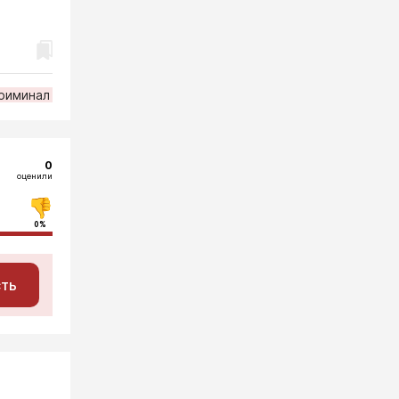
риминал
0
оценили
0%
сть