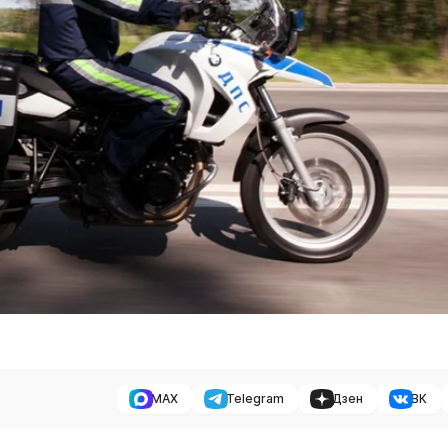
MAX
Telegram
Дзен
ВК