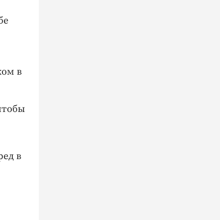
бе
жом в
 чтобы
ред в