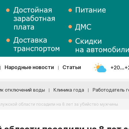
Народные новости
Статьи
+20...+
ик отключений воды
Клиника года
Работодатель г
лужской области посадили на 8 лет за убийство мужчины