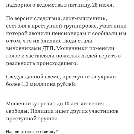
Интересное чтиво
надзорного ведомства в пятницу, 28 июля.
Клиника года
По версии следствия, злоумышленник,
Бренд года
состоял в преступной группировке, участники
Работодатель года
которой звонили пенсионерам и сообщали им
о том, что их близкие люди стали
виновниками ДТП. Мошенники изменяли
голос и заставляли пожилых людей верить в
реальность происходящего.
Следуя данной схеме, преступники украли
более 1,3 миллиона рублей.
Мошеннику грозит до 10 лет лишения
свободы. Полиция ищет других участников
преступной группы.
Нашли в тексте ошибку?