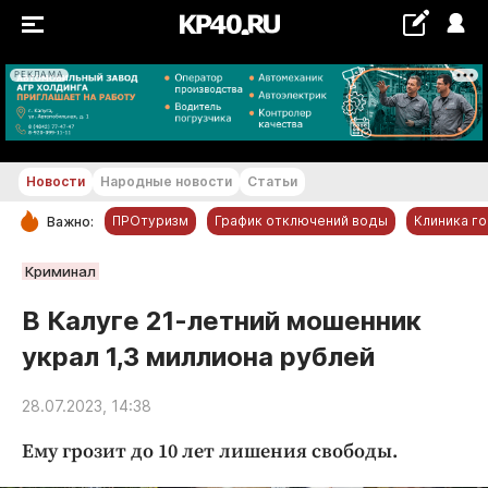
РЕКЛАМА
+22...+23 °С
Новости
Народные новости
Статьи
ПРОтуризм
График отключений воды
Клиника г
Важно:
РУБРИКИ
Криминал
Обнинск
В Калуге 21-летний мошенник
Новости компаний
украл 1,3 миллиона рублей
Статьи
Народные новости
28.07.2023, 14:38
Авто и транспорт
Ему грозит до 10 лет лишения свободы.
Благоустройство