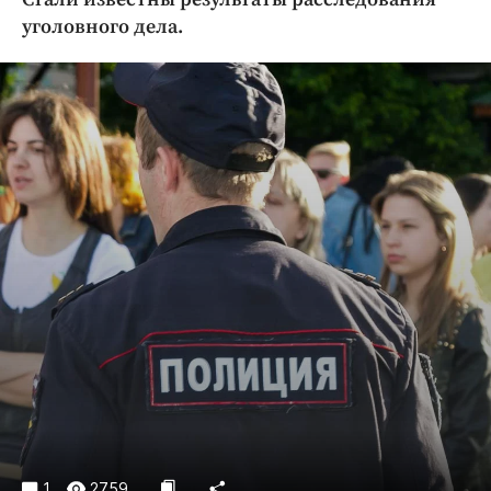
Криминал
уголовного дела.
Культура
Недвижимость и ЖКХ
Образование
Общество
Погода
Праздники
Происшествия
Спорт
Экономика и бизнес
ПРОЕКТЫ
Блоги
Издания
Медиаперсона
1
2759