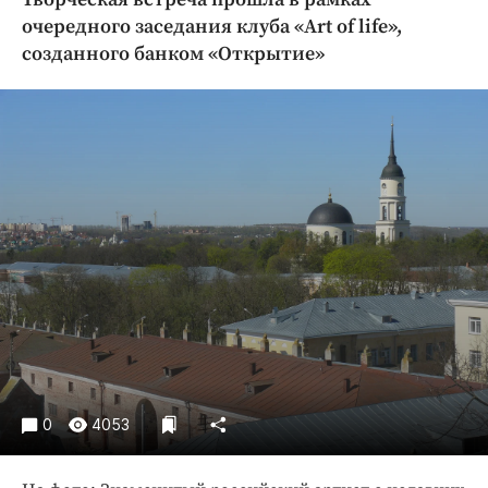
Криминал
очередного заседания клуба «Art of life»,
Культура
созданного банком «Открытие»
Недвижимость и ЖКХ
Образование
Общество
Погода
Праздники
Происшествия
Спорт
Экономика и бизнес
ПРОЕКТЫ
Блоги
0
4053
Издания
Медиаперсона