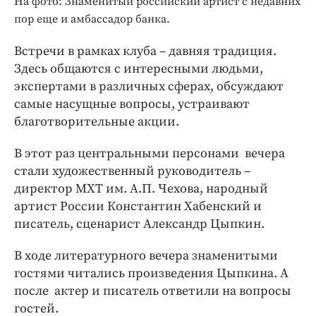
На фото: Знаменитый российский артист с недавних
Интересное чтиво
пор еще и амбассадор банка.
Клиника года
Бренд года
Встречи в рамках клуба – давняя традиция.
Работодатель года
Здесь общаются с интересными людьми,
экспертами в различных сферах, обсуждают
самые насущные вопросы, устраивают
благотворительные акции.
В этот раз центральными персонами вечера
стали художественный руководитель –
директор МХТ им. А.П. Чехова, народный
артист России Константин Хабенский и
писатель, сценарист Александр Цыпкин.
В ходе литературного вечера знаменитыми
гостями читались произведения Цыпкина. А
после актер и писатель ответили на вопросы
гостей.