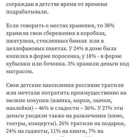
Интересное чтиво
сограждан в детстве время от времени
Клиника года
подрабатывали.
Бренд года
Если говорить о местах хранения, то 38%
Работодатель года
хранили свои сбережения в коробках,
шкатулках, стеклянных банках или в
целлофановых пакетах. У 24% в доме была
копилка в форме поросенка, у 18% - в форме
кубышки или бочонка. 3% хранили деньги под
матрасом.
Свои детские накопления россияне тратили
или мечтали потратить преимущественно на
мелкие покупки (жвачка, марки, значки,
наклейки) – 46% и сладости – 36%. У 27% эти
деньги уходили также на развлечения (кино,
театры, концерты). 26% тратили на подарки,
24% на гаджеты, 11% на книги, 7% на