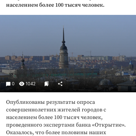
Криминал
населением более 100 тысяч человек.
Культура
Недвижимость и ЖКХ
Образование
Общество
Погода
Праздники
Происшествия
Спорт
0
1042
Экономика и бизнес
ПРОЕКТЫ
Опубликованы результаты опроса
совершеннолетних жителей городов с
Блоги
населением более 100 тысяч человек,
Издания
проведенного экспертами банка «Открытие».
Медиаперсона
Оказалось, что более половины наших