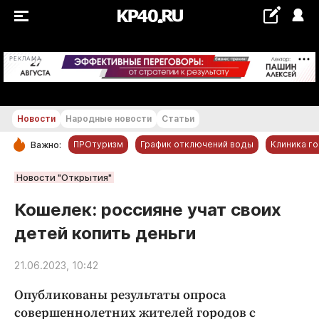
+21...+22 °С
РЕКЛАМА
Новости
Народные новости
Статьи
ПРОтуризм
График отключений воды
Клиника г
Важно:
РУБРИКИ
Новости "Открытия"
Обнинск
Кошелек: россияне учат своих
Новости компаний
детей копить деньги
Статьи
Народные новости
21.06.2023, 10:42
Авто и транспорт
Опубликованы результаты опроса
Благоустройство
совершеннолетних жителей городов с