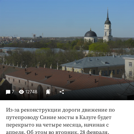
Криминал
Культура
Недвижимость и ЖКХ
Образование
Общество
Погода
Праздники
Происшествия
Спорт
Экономика и бизнес
7
12748
ПРОЕКТЫ
Блоги
Из-за реконструкции дороги движение по
путепроводу Синие мосты в Калуге будет
Издания
перекрыто на четыре месяца, начиная с
Медиаперсона
апреля. Об этом во вторник, 28 февраля,