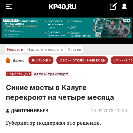
РЕКЛАМА
+20...+21 °С
Новости
Народные новости
Статьи
ПРОтуризм
График отключений воды
Клиника г
Важно:
РУБРИКИ
Новость дня
Авто и транспорт
Обнинск
Синие мосты в Калуге
Новости компаний
перекроют на четыре месяца
Статьи
Народные новости
ДМИТРИЙ ИВЬЕВ
28.02.2023, 10:09
Авто и транспорт
Губернатор поддержал это решение.
Благоустройство