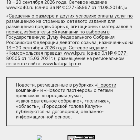
18 – 20 сентября 2026 года. Сетевое издание
www.kp40.ru (св-во Эл № ФС77-58967 от 11.08.2014г.)
»
«
Сведения о размере и других условиях оплаты услуг по
размещению на страницах сетевого издания для
размещения предвыборных, агитационных материалов в
период избирательной кампании по выборам в
Государственную Думу Федерального Собрания
Российской Федерации девятого созыва, назначенных на
18 – 20 сентября 2026 года. Сетевое издание
«Комсомольская правда» www.kp.ru (св-во Эл № ФС77-
80505 от 15.03.2021г.), размещение на региональном
сегменте сайта: www.kaluga.kp.ru
»
Новости, размещенные в рубриках «
Новости
компаний
» и «
Новости партнеров
» с тегами
«реклама», «городская дума»,
«законодательное собрание», «политика»,
«область», «Городской голова Калуги»
публикуются на договорной, рекламно-
информационной основе.