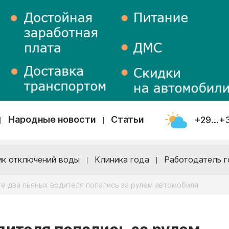
Народные новости
Статьи
+29...+
ик отключений воды
Клиника года
Работодатель г
ге два пьяных водителя попались за рулем автомобиля