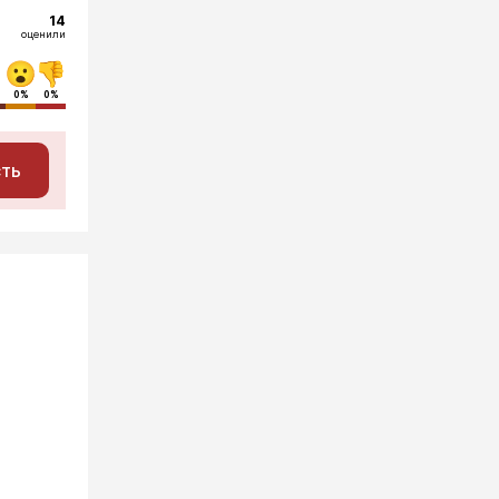
14
оценили
0%
0%
сть