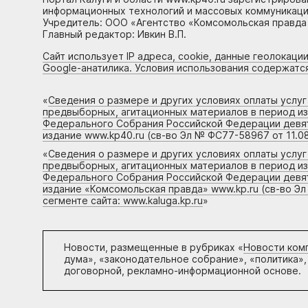
информационных технологий и массовых коммуникаций
Учредитель: ООО «Агентство «Комсомольская правда 
Главный редактор: Ивкин В.П.
Сайт использует IP адреса, cookie, данные геолокации
Google-анатилика. Условия использования содержатс
«
Сведения о размере и других условиях оплаты услу
предвыборных, агитационных материалов в период и
Федерального Собрания Российской Федерации девято
издание www.kp40.ru (св-во Эл № ФС77-58967 от 11.08
«
Сведения о размере и других условиях оплаты услу
предвыборных, агитационных материалов в период и
Федерального Собрания Российской Федерации девято
издание «Комсомольская правда» www.kp.ru (св-во Эл
сегменте сайта: www.kaluga.kp.ru
»
Новости, размещенные в рубриках «
Новости ком
дума», «законодательное собрание», «политика»,
договорной, рекламно-информационной основе.