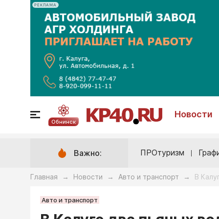
РЕКЛАМА
Новости
Обнинск
ПРОтуризм
Граф
Важно:
Главная
Новости
Авто и транспорт
В Калу
→
→
→
Авто и транспорт