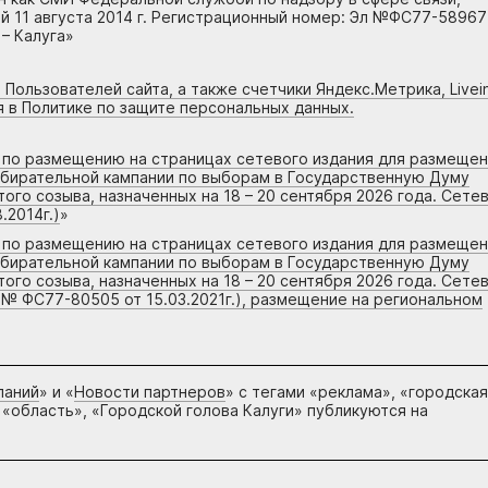
 11 августа 2014 г. Регистрационный номер: Эл №ФС77-58967
– Калуга»
 Пользователей сайта, а также счетчики Яндекс.Метрика, Livein
я в Политике по защите персональных данных.
г по размещению на страницах сетевого издания для размеще
збирательной кампании по выборам в Государственную Думу
го созыва, назначенных на 18 – 20 сентября 2026 года. Сете
.2014г.)
»
г по размещению на страницах сетевого издания для размеще
збирательной кампании по выборам в Государственную Думу
го созыва, назначенных на 18 – 20 сентября 2026 года. Сете
 № ФС77-80505 от 15.03.2021г.), размещение на региональном
паний
» и «
Новости партнеров
» с тегами «реклама», «городская
 «область», «Городской голова Калуги» публикуются на