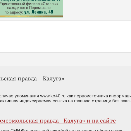
ьская правда – Калуга»
случае упоминания www.kp40.ru как первоисточника информаци
 активная индексируемая ссылка на главную страницу без зак
мсомольская правда - Калуга» и на сайте
н как СМИ Федеральной службой по надзору в сфере связи,