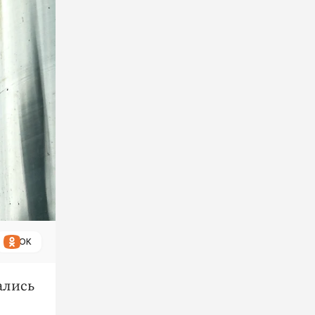
ОК
ались