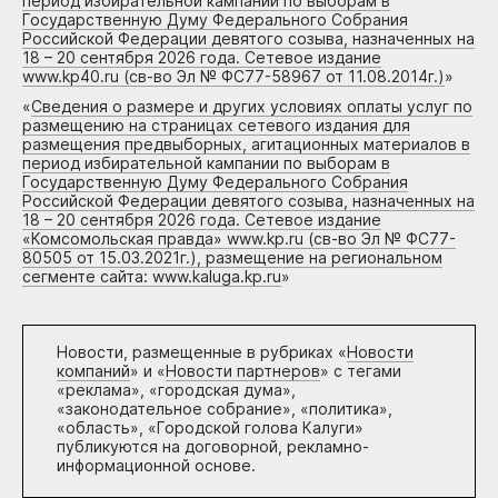
период избирательной кампании по выборам в
Государственную Думу Федерального Собрания
Российской Федерации девятого созыва, назначенных на
18 – 20 сентября 2026 года. Сетевое издание
www.kp40.ru (св-во Эл № ФС77-58967 от 11.08.2014г.)
»
«
Сведения о размере и других условиях оплаты услуг по
размещению на страницах сетевого издания для
размещения предвыборных, агитационных материалов в
период избирательной кампании по выборам в
Государственную Думу Федерального Собрания
Российской Федерации девятого созыва, назначенных на
18 – 20 сентября 2026 года. Сетевое издание
«Комсомольская правда» www.kp.ru (св-во Эл № ФС77-
80505 от 15.03.2021г.), размещение на региональном
сегменте сайта: www.kaluga.kp.ru
»
Новости, размещенные в рубриках «
Новости
компаний
» и «
Новости партнеров
» с тегами
«реклама», «городская дума»,
«законодательное собрание», «политика»,
«область», «Городской голова Калуги»
публикуются на договорной, рекламно-
информационной основе.