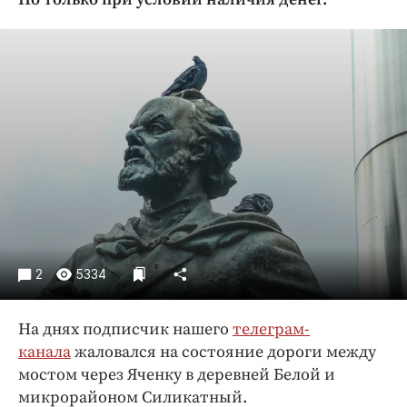
Криминал
Культура
Недвижимость и ЖКХ
Образование
Общество
Погода
Праздники
Происшествия
Спорт
Экономика и бизнес
2
5334
ПРОЕКТЫ
На днях подписчик нашего
телеграм-
Блоги
канала
жаловался на состояние дороги между
Издания
мостом через Яченку в деревней Белой и
Медиаперсона
микрорайоном Силикатный.