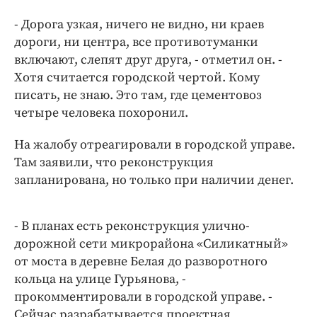
Интересное чтиво
- Дорога узкая, ничего не видно, ни краев
Клиника года
дороги, ни центра, все противотуманки
Бренд года
включают, слепят друг друга, - отметил он. -
Работодатель года
Хотя считается городской чертой. Кому
писать, не знаю. Это там, где цементовоз
четыре человека похоронил.
На жалобу отреагировали в городской управе.
Там заявили, что реконструкция
запланирована, но только при наличии денег.
- В планах есть реконструкция улично-
дорожной сети микрорайона «Силикатный»
от моста в деревне Белая до разворотного
кольца на улице Гурьянова, -
прокомментировали в городской управе. -
Сейчас разрабатывается проектная