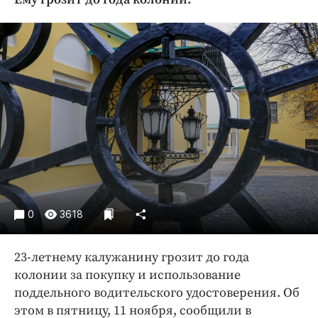
Криминал
Культура
Недвижимость и ЖКХ
Образование
Общество
Погода
Праздники
Происшествия
Спорт
Экономика и бизнес
0
3618
ПРОЕКТЫ
23-летнему калужанину грозит до года
Блоги
колонии за покупку и использование
Издания
поддельного водительского удостоверения. Об
Медиаперсона
этом в пятницу, 11 ноября, сообщили в