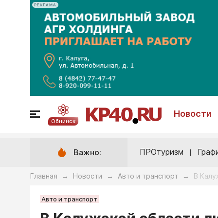
РЕКЛАМА
Новости
Обнинск
ПРОтуризм
Граф
Важно:
Главная
Новости
Авто и транспорт
В Калу
→
→
→
Авто и транспорт