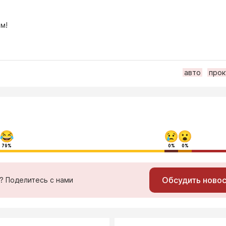
м!
авто
прок
79%
0%
0%
Обсудить ново
ь? Поделитесь с нами