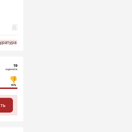
уратура
19
оценили
16%
сть