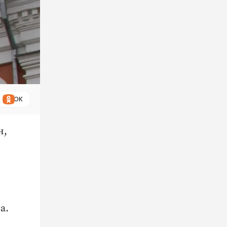
ОК
н,
а.