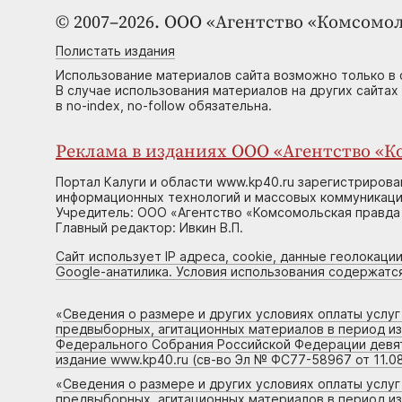
© 2007–2026. ООО «Агентство «Комсомол
Полистать издания
Использование материалов сайта возможно только в 
В случае использования материалов на других сайтах
в no-index, no-follow обязательна.
Реклама в изданиях ООО «Агентство «Ко
Портал Калуги и области www.kp40.ru зарегистрирова
информационных технологий и массовых коммуникаций
Учредитель: ООО «Агентство «Комсомольская правда 
Главный редактор: Ивкин В.П.
Сайт использует IP адреса, cookie, данные геолокации
Google-анатилика. Условия использования содержатс
«
Сведения о размере и других условиях оплаты услу
предвыборных, агитационных материалов в период и
Федерального Собрания Российской Федерации девято
издание www.kp40.ru (св-во Эл № ФС77-58967 от 11.08
«
Сведения о размере и других условиях оплаты услу
предвыборных, агитационных материалов в период и