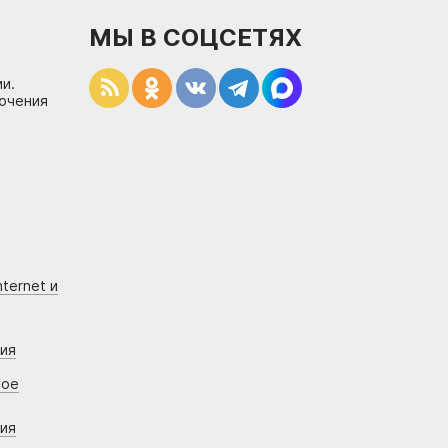
МЫ В СОЦСЕТЯХ
и.
лючения
ternet и
ния
вое
ния