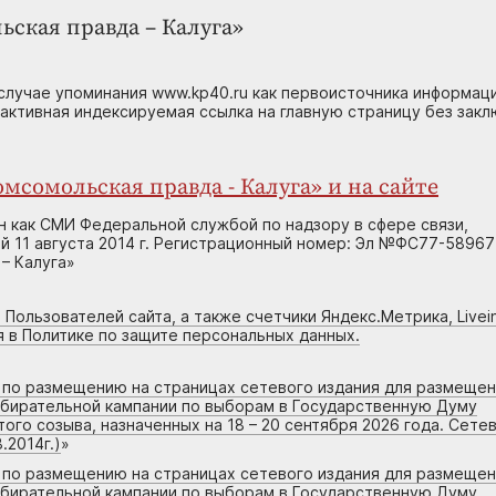
ьская правда – Калуга»
случае упоминания www.kp40.ru как первоисточника информаци
 активная индексируемая ссылка на главную страницу без зак
мсомольская правда - Калуга» и на сайте
н как СМИ Федеральной службой по надзору в сфере связи,
 11 августа 2014 г. Регистрационный номер: Эл №ФС77-58967
– Калуга»
 Пользователей сайта, а также счетчики Яндекс.Метрика, Livein
я в Политике по защите персональных данных.
г по размещению на страницах сетевого издания для размеще
збирательной кампании по выборам в Государственную Думу
го созыва, назначенных на 18 – 20 сентября 2026 года. Сете
.2014г.)
»
г по размещению на страницах сетевого издания для размеще
збирательной кампании по выборам в Государственную Думу