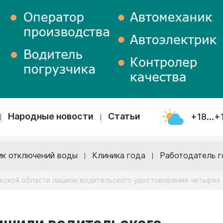
Народные новости
Статьи
+18...+
ик отключений воды
Клиника года
Работодатель г
жской области лишили водительского удостоверения четырех