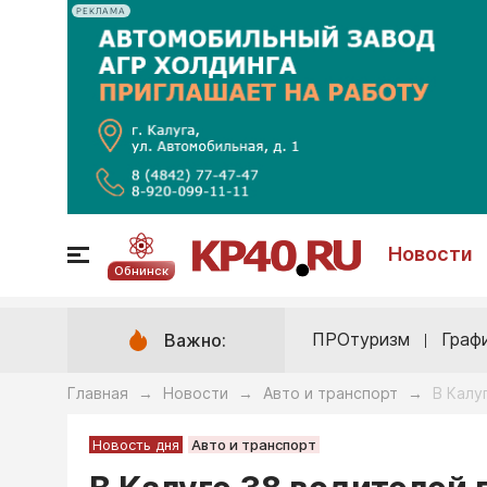
РЕКЛАМА
Новости
Обнинск
ПРОтуризм
Граф
Важно:
Главная
Новости
Авто и транспорт
В Калу
→
→
→
Новость дня
Авто и транспорт