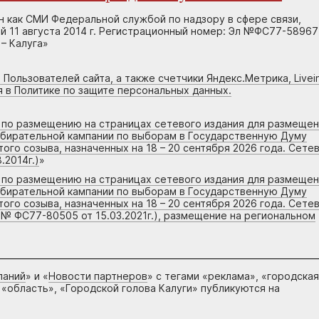
н как СМИ Федеральной службой по надзору в сфере связи,
 11 августа 2014 г. Регистрационный номер: Эл №ФС77-58967
– Калуга»
 Пользователей сайта, а также счетчики Яндекс.Метрика, Livein
я в Политике по защите персональных данных.
г по размещению на страницах сетевого издания для размеще
збирательной кампании по выборам в Государственную Думу
го созыва, назначенных на 18 – 20 сентября 2026 года. Сете
.2014г.)
»
г по размещению на страницах сетевого издания для размеще
збирательной кампании по выборам в Государственную Думу
го созыва, назначенных на 18 – 20 сентября 2026 года. Сете
 № ФС77-80505 от 15.03.2021г.), размещение на региональном
паний
» и «
Новости партнеров
» с тегами «реклама», «городская
 «область», «Городской голова Калуги» публикуются на