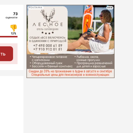
РЕКЛАМА
73
оценили
12%
сть