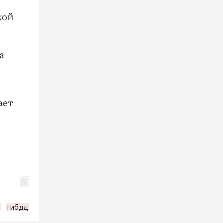
кой
а
ает
гибдд