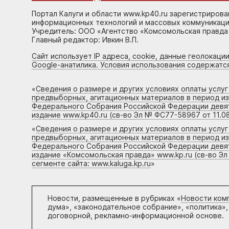
Портал Калуги и области www.kp40.ru зарегистрирова
информационных технологий и массовых коммуникаций
Учредитель: ООО «Агентство «Комсомольская правда 
Главный редактор: Ивкин В.П.
Сайт использует IP адреса, cookie, данные геолокации
Google-анатилика. Условия использования содержатс
«
Сведения о размере и других условиях оплаты услу
предвыборных, агитационных материалов в период и
Федерального Собрания Российской Федерации девято
издание www.kp40.ru (св-во Эл № ФС77-58967 от 11.08
«
Сведения о размере и других условиях оплаты услу
предвыборных, агитационных материалов в период и
Федерального Собрания Российской Федерации девято
издание «Комсомольская правда» www.kp.ru (св-во Эл
сегменте сайта: www.kaluga.kp.ru
»
Новости, размещенные в рубриках «
Новости ком
дума», «законодательное собрание», «политика»,
договорной, рекламно-информационной основе.