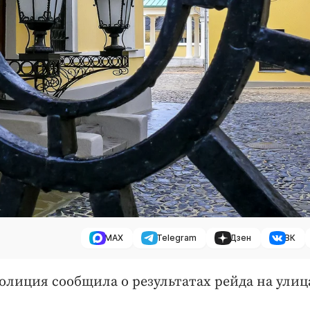
MAX
Telegram
Дзен
ВК
полиция сообщила о результатах рейда на улиц