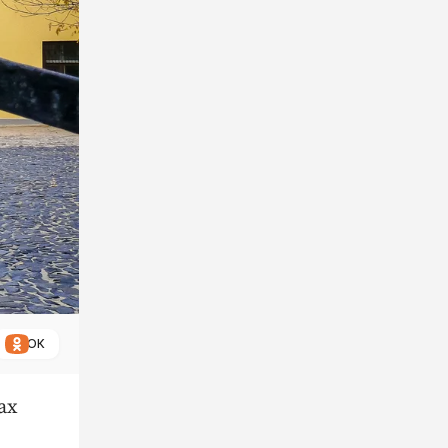
ОК
ах