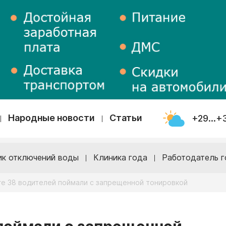
Народные новости
Статьи
+29...+
ик отключений воды
Клиника года
Работодатель г
ге 38 водителей поймали с запрещенной тонировкой