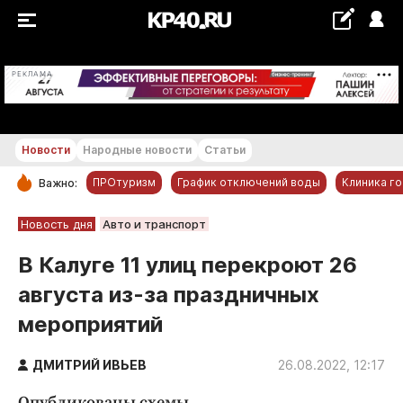
+16...+17 °С
РЕКЛАМА
Новости
Народные новости
Статьи
ПРОтуризм
График отключений воды
Клиника г
Важно:
РУБРИКИ
Новость дня
Авто и транспорт
Обнинск
В Калуге 11 улиц перекроют 26
Новости компаний
августа из-за праздничных
Статьи
мероприятий
Народные новости
Авто и транспорт
ДМИТРИЙ ИВЬЕВ
26.08.2022, 12:17
Благоустройство
Опубликованы схемы.