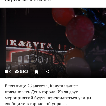
Криминал
Культура
Недвижимость и ЖКХ
Образование
Общество
Погода
Праздники
Происшествия
Спорт
Экономика и бизнес
0
5403
ПРОЕКТЫ
В пятницу, 26 августа, Калуга начнет
Блоги
праздновать День города. Из-за двух
Издания
мероприятий будут перекрываться улицы,
Медиаперсона
сообщили в городской управе.