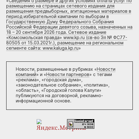
«
Сведения о размере и других условиях оплаты услуг по
размещению на страницах сетевого издания для
размещения предвыборных, агитационных материалов в
период избирательной кампании по выборам в
Государственную Думу Федерального Собрания
Российской Федерации девятого созыва, назначенных на
18 – 20 сентября 2026 года. Сетевое издание
«Комсомольская правда» www.kp.ru (св-во Эл № ФС77-
80505 от 15.03.2021г.), размещение на региональном
сегменте сайта: www.kaluga.kp.ru
»
Новости, размещенные в рубриках «
Новости
компаний
» и «
Новости партнеров
» с тегами
«реклама», «городская дума»,
«законодательное собрание», «политика»,
«область», «Городской голова Калуги»
публикуются на договорной, рекламно-
информационной основе.