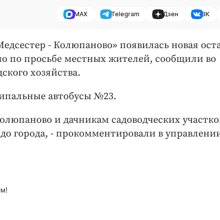
MAX
Telegram
Дзен
ВК
Медсестер - Колюпаново» появилась новая ост
но по просьбе местных жителей, сообщили во
дского хозяйства.
ципальные автобусы №23.
Колюпаново и дачникам садоводческих участко
 до города, - прокомментировали в управлени
м!