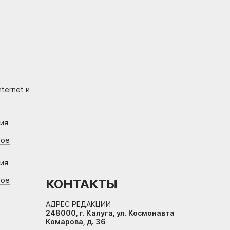
ternet и
ния
вое
ния
вое
КОНТАКТЫ
АДРЕС РЕДАКЦИИ
248000, г. Калуга, ул. Космонавта
Комарова, д. 36