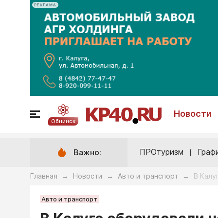
РЕКЛАМА
Новости
Обнинск
ПРОтуризм
Граф
Важно:
Главная
Новости
Авто и транспорт
В Калу
→
→
→
Авто и транспорт