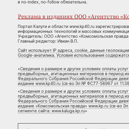
в no-index, no-follow обязательна.
Реклама в изданиях ООО «Агентство «Ко
Портал Калуги и области www.kp40.ru зарегистрирова
информационных технологий и массовых коммуникаций
Учредитель: ООО «Агентство «Комсомольская правда 
Главный редактор: Ивкин В.П.
Сайт использует IP адреса, cookie, данные геолокации
Google-анатилика. Условия использования содержатс
«
Сведения о размере и других условиях оплаты услу
предвыборных, агитационных материалов в период и
Федерального Собрания Российской Федерации девято
издание www.kp40.ru (св-во Эл № ФС77-58967 от 11.08
«
Сведения о размере и других условиях оплаты услу
предвыборных, агитационных материалов в период и
Федерального Собрания Российской Федерации девято
издание «Комсомольская правда» www.kp.ru (св-во Эл
сегменте сайта: www.kaluga.kp.ru
»