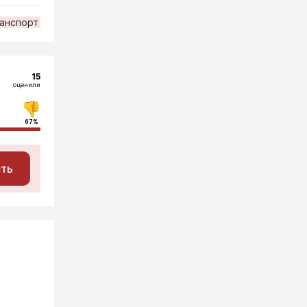
анспорт
15
оценили
67%
сть