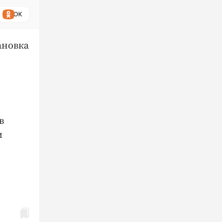
ОК
ановка
в
и