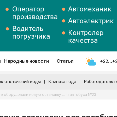
Народные новости
Статьи
+22...+
ик отключений воды
Клиника года
Работодатель г
ге оборудовали новую остановку для автобуса №23