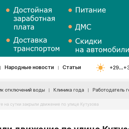
Народные новости
Статьи
+29...+
ик отключений воды
Клиника года
Работодатель г
ге на сутки закрыли движение по улице Кутузова