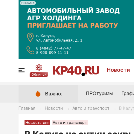
РЕКЛАМА
Новости
Обнинск
ПРОтуризм
Граф
Важно:
Главная
Новости
Авто и транспорт
В Калу
→
→
→
Новость дня
Авто и транспорт