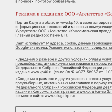
в no-index, no-follow обязательна.
Реклама в изданиях ООО «Агентство «Ко
Портал Калуги и области www.kp40.ru зарегистрирова
информационных технологий и массовых коммуникаций
Учредитель: ООО «Агентство «Комсомольская правда 
Главный редактор: Ивкин В.П.
Сайт использует IP адреса, cookie, данные геолокации
Google-анатилика. Условия использования содержатс
«
Сведения о размере и других условиях оплаты услу
предвыборных, агитационных материалов в период и
Федерального Собрания Российской Федерации девято
издание www.kp40.ru (св-во Эл № ФС77-58967 от 11.08
«
Сведения о размере и других условиях оплаты услу
предвыборных, агитационных материалов в период и
Федерального Собрания Российской Федерации девято
издание «Комсомольская правда» www.kp.ru (св-во Эл
сегменте сайта: www.kaluga.kp.ru
»