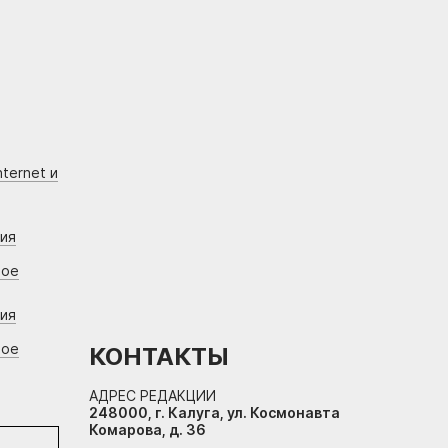
ternet и
ния
вое
ния
вое
КОНТАКТЫ
АДРЕС РЕДАКЦИИ
248000, г. Калуга, ул. Космонавта
Комарова, д. 36