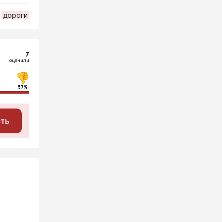
дороги
7
оценили
57%
сть