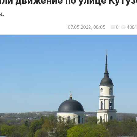
ыли движение по улице Кутуз
и.
07.05.2022, 08:05
0
4081