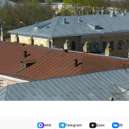
MAX
Telegram
Дзен
ВК