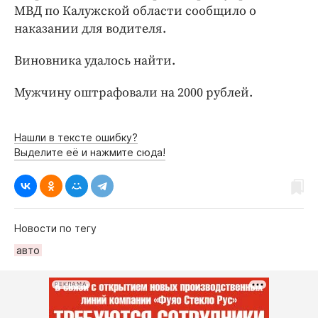
Интересное чтиво
МВД по Калужской области сообщило о
Клиника года
наказании для водителя.
Бренд года
Виновника удалось найти.
Работодатель года
Мужчину оштрафовали на 2000 рублей.
Нашли в тексте ошибку?
Выделите её и нажмите сюда!
Новости по тегу
авто
РЕКЛАМА