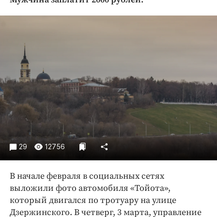
Криминал
Культура
Недвижимость и ЖКХ
Образование
Общество
Погода
Праздники
Происшествия
Спорт
Экономика и бизнес
29
12756
ПРОЕКТЫ
В начале февраля в социальных сетях
Блоги
выложили фото автомобиля «Тойота»,
Издания
который двигался по тротуару на улице
Медиаперсона
Дзержинского. В четверг, 3 марта, управление