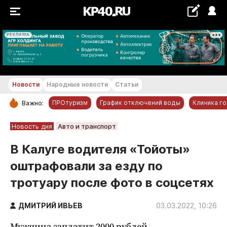
РЕКЛАМА
+22...+23 °С
Новости
Народные новости
Статьи
ПРОтуризм
График отключений воды
Клиника г
Важно:
РУБРИКИ
Новость дня
Авто и транспорт
Обнинск
В Калуге водителя «Тойоты»
Новости компаний
оштрафовали за езду по
Статьи
тротуару после фото в соцсетях
Народные новости
Авто и транспорт
ДМИТРИЙ ИВЬЕВ
03.03.2022, 10:26
Благоустройство
Мужчина заплатит 2000 рублей.