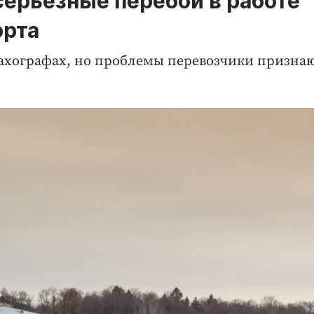
серьезные перебои в работе
орта
 тахографах, но проблемы перевозчики призна