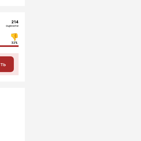
214
оценили
32%
сть