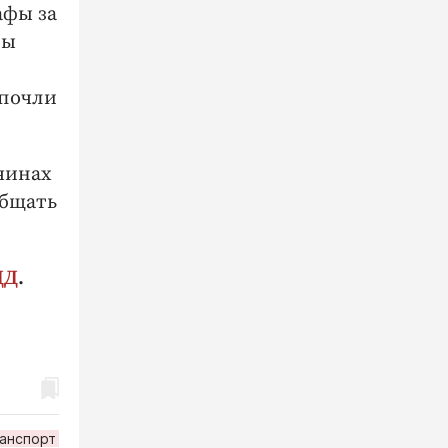
афы за
ны
дпочли
чинах
общать
ДД
.
анспорт