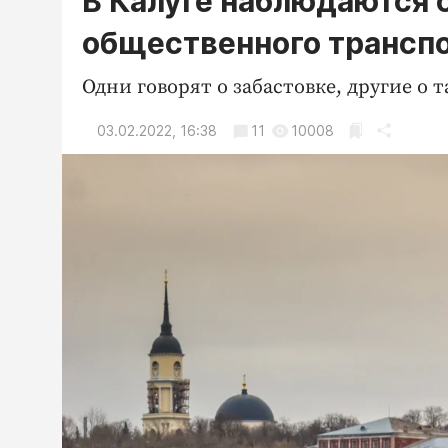
В Калуге наблюдаются 
общественного трансп
Одни говорят о забастовке, другие о
03.02.2022, 16:38
11
10008