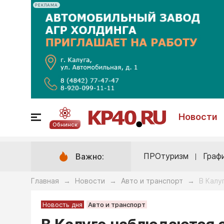
РЕКЛАМА
Новости
Обнинск
ПРОтуризм
Граф
Важно:
Главная
Новости
Авто и транспорт
В Калу
→
→
→
Новость дня
Авто и транспорт