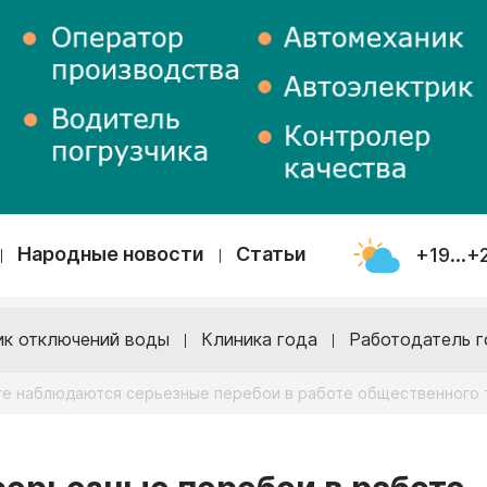
Народные новости
Статьи
+19...+
ик отключений воды
Клиника года
Работодатель г
ге наблюдаются серьезные перебои в работе общественного 