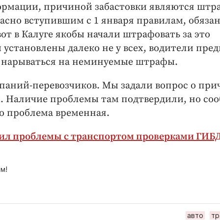
рмации, причиной забастовки являются штр
ласно вступившим с 1 января правилам, обяза
от в Калуге якобы начали штрафовать за это
 установлены далеко не у всех, водители пре
не нарываться на неминуемые штрафы.
мпаний-перевозчиков. Мы задали вопрос о при
. Наличие проблемы там подтвердили, но со
то проблема временная.
нил проблемы с транспортом проверками ГИБ
м!
авто
тр