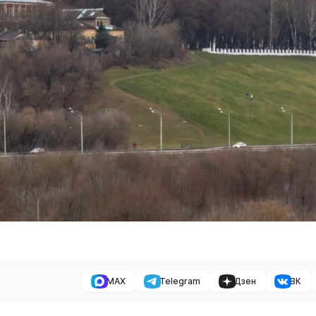
MAX
Telegram
Дзен
ВК