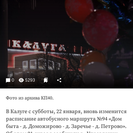
Криминал
Культура
Недвижимость и ЖКХ
Образование
Общество
Погода
Праздники
Происшествия
Спорт
0
5293
Экономика и бизнес
ПРОЕКТЫ
Фото из архива КП40.
Блоги
В Калуге с субботы, 22 января, вновь изменится
Издания
расписание автобусного маршрута №94 «Дом
Медиаперсона
быта - д. Доможирово - д. Заречье - д. Петрово».