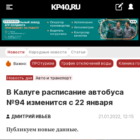
РЕКЛАМА
+21...+22 °С
Новости
Народные новости
Статьи
ПРОтуризм
График отключений воды
Клиника г
Важно:
РУБРИКИ
Новость дня
Авто и транспорт
Обнинск
В Калуге расписание автобуса
Новости компаний
№94 изменится с 22 января
Статьи
Народные новости
ДМИТРИЙ ИВЬЕВ
21.01.2022, 12:15
Авто и транспорт
Публикуем новые данные.
Благоустройство