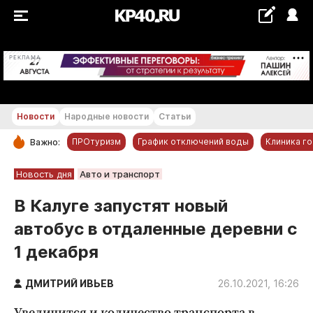
+22...+23 °С
РЕКЛАМА
Новости
Народные новости
Статьи
ПРОтуризм
График отключений воды
Клиника г
Важно:
РУБРИКИ
Новость дня
Авто и транспорт
Обнинск
В Калуге запустят новый
Новости компаний
автобус в отдаленные деревни с
Статьи
1 декабря
Народные новости
Авто и транспорт
ДМИТРИЙ ИВЬЕВ
26.10.2021, 16:26
Благоустройство
Увеличится и количество транспорта в