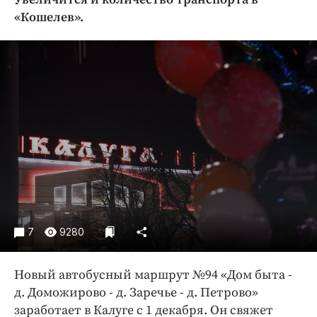
Криминал
«Кошелев».
Культура
Недвижимость и ЖКХ
Образование
Общество
Погода
Праздники
Происшествия
Спорт
Экономика и бизнес
ПРОЕКТЫ
7
9280
Блоги
Новый автобусный маршрут №94 «Дом быта -
Издания
д. Доможирово - д. Заречье - д. Петрово»
Медиаперсона
заработает в Калуге с 1 декабря. Он свяжет