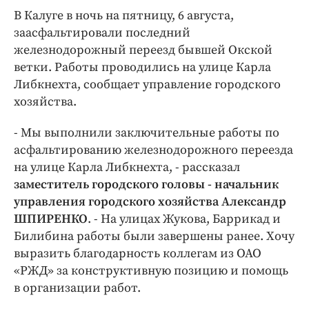
Интересное чтиво
В Калуге в ночь на пятницу, 6 августа,
Клиника года
заасфальтировали последний
Бренд года
железнодорожный переезд бывшей Окской
Работодатель года
ветки. Работы проводились на улице Карла
Либкнехта, сообщает управление городского
хозяйства.
- Мы выполнили заключительные работы по
асфальтированию железнодорожного переезда
на улице Карла Либкнехта, - рассказал
заместитель городского головы - начальник
управления городского хозяйства Александр
ШПИРЕНКО
. - На улицах Жукова, Баррикад и
Билибина работы были завершены ранее. Хочу
выразить благодарность коллегам из ОАО
«РЖД» за конструктивную позицию и помощь
в организации работ.