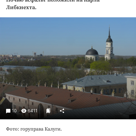
Криминал
Либкнехта.
Культура
Недвижимость и ЖКХ
Образование
Общество
Погода
Праздники
Происшествия
Спорт
Экономика и бизнес
ПРОЕКТЫ
Блоги
10
6411
Издания
Медиаперсона
Фото: горуправа Калуги.