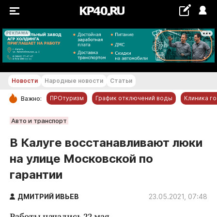
РЕКЛАМА
+21...+22 °С
Новости
Народные новости
Статьи
ПРОтуризм
График отключений воды
Клиника г
Важно:
РУБРИКИ
Авто и транспорт
Обнинск
В Калуге восстанавливают люки
Новости компаний
на улице Московской по
Статьи
гарантии
Народные новости
Авто и транспорт
ДМИТРИЙ ИВЬЕВ
23.05.2021, 07:48
Благоустройство
Работы начались 22 мая.