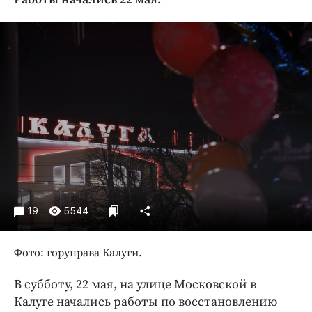
Криминал
Культура
Недвижимость и ЖКХ
Образование
Общество
Погода
Праздники
Происшествия
Спорт
Экономика и бизнес
19
5544
ПРОЕКТЫ
Фото: горуправа Калуги.
Блоги
Издания
В субботу, 22 мая, на улице Московской в
Медиаперсона
Калуге начались работы по восстановлению