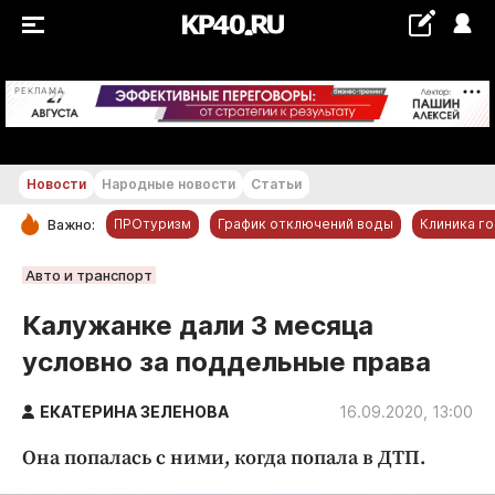
+28...+29 °С
РЕКЛАМА
Новости
Народные новости
Статьи
ПРОтуризм
График отключений воды
Клиника г
Важно:
РУБРИКИ
Авто и транспорт
Обнинск
Калужанке дали 3 месяца
Новости компаний
условно за поддельные права
Статьи
Народные новости
ЕКАТЕРИНА ЗЕЛЕНОВА
16.09.2020, 13:00
Авто и транспорт
Она попалась с ними, когда попала в ДТП.
Благоустройство