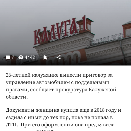
Криминал
Культура
Недвижимость и ЖКХ
Образование
Общество
Погода
Праздники
7
4442
Происшествия
Спорт
26-летней калужанке вынесли приговор за
управление автомобилем с поддельными
Экономика и бизнес
правами, сообщает прокуратура Калужской
ПРОЕКТЫ
области.
Блоги
Документы женщина купила еще в 2018 году и
Издания
ездила с ними до тех пор, пока не попала в
Медиаперсона
ДТП. При его оформлении она предъявила