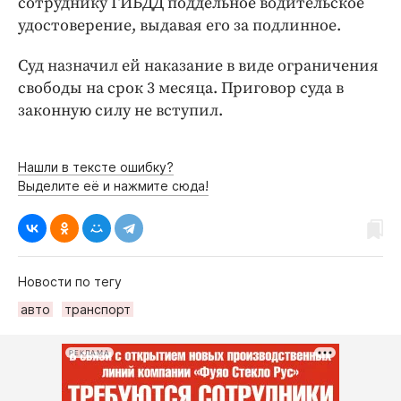
сотруднику ГИБДД поддельное водительское
Интересное чтиво
удостоверение, выдавая его за подлинное.
Клиника года
Бренд года
Суд назначил ей наказание в виде ограничения
Работодатель года
свободы на срок 3 месяца. Приговор суда в
законную силу не вступил.
Нашли в тексте ошибку?
Выделите её и нажмите сюда!
Новости по тегу
авто
транспорт
РЕКЛАМА