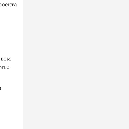
роекта
твом
что-
0