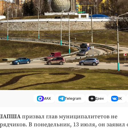
MAX
Telegram
Дзен
ВК
в ШАПША
призвал глав муниципалитетов не
ядчиков. В понедельник, 13 июля, он заявил 