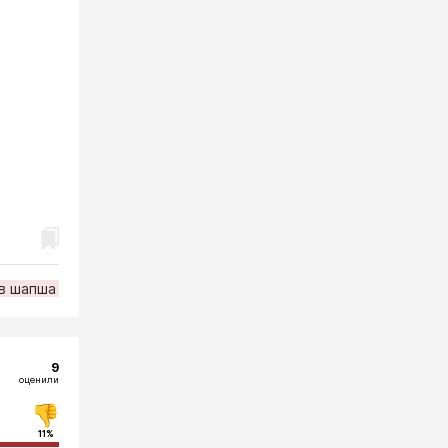
в шапша
9
оценили
11%