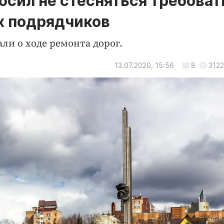
сил не стесняться требоват
х подрядчиков
али о ходе ремонта дорог.
13.07.2020, 15:56
8
3122