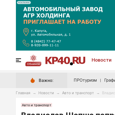
РЕКЛАМА
Новости
Обнинск
ПРОтуризм
Граф
Важно:
Главная
Новости
Авто и транспорт
Владис
→
→
→
Авто и транспорт