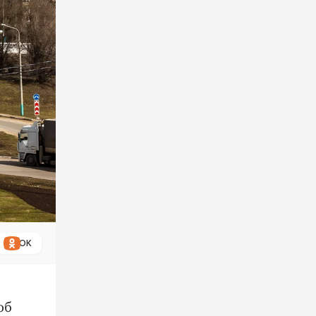
ОК
об