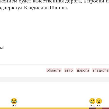
жением будет качественная дорога, а пробки и
подчеркнул Владислав Шапша.
м!
область
авто
дороги
владисла
78%
0%
0%