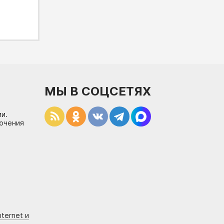
МЫ В СОЦСЕТЯХ
и.
лючения
ternet и