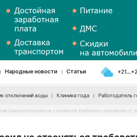
Народные новости
Статьи
+21...+
ик отключений воды
Клиника года
Работодатель г
лав Шапша попросил не стесняться требовать переделок от 