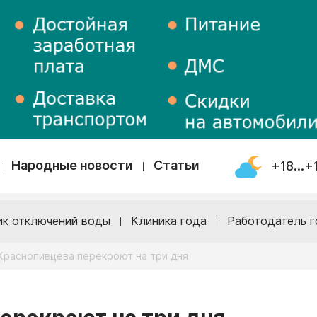
Народные новости
Статьи
+18...+
ик отключений воды
Клиника года
Работодатель г
Краснопивцева перекроют на три дня