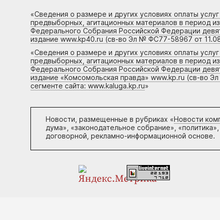
«
Сведения о размере и других условиях оплаты услу
предвыборных, агитационных материалов в период и
Федерального Собрания Российской Федерации девято
издание www.kp40.ru (св-во Эл № ФС77-58967 от 11.08
«
Сведения о размере и других условиях оплаты услу
предвыборных, агитационных материалов в период и
Федерального Собрания Российской Федерации девято
издание «Комсомольская правда» www.kp.ru (св-во Эл
сегменте сайта: www.kaluga.kp.ru
»
Новости, размещенные в рубриках «
Новости ком
дума», «законодательное собрание», «политика»,
договорной, рекламно-информационной основе.