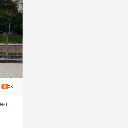
ОК
 №1.