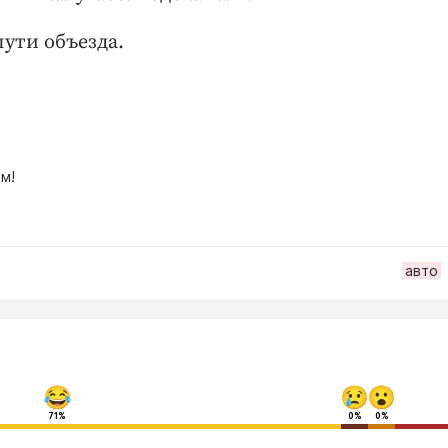
ути объезда.
м!
авто
71%
0%
0%