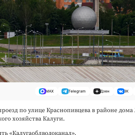
MAX
Telegram
Дзен
ВК
 проезд по улице Краснопивцева в районе дома
ого хозяйства Калуги.
ить «Калугаоблводоканал».