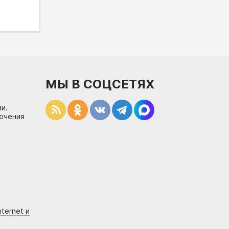
МЫ В СОЦСЕТЯХ
и.
лючения
ternet и