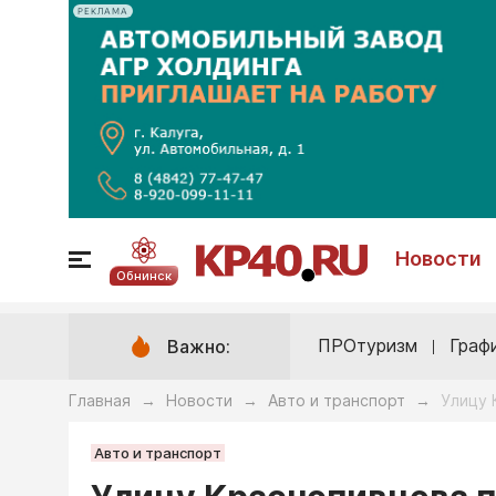
РЕКЛАМА
Новости
Обнинск
ПРОтуризм
Граф
Важно:
Главная
Новости
Авто и транспорт
Улицу 
→
→
→
Авто и транспорт