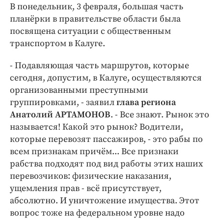
Интересное чтиво
В понедельник, 3 февраля, большая часть
Клиника года
планёрки в правительстве области была
посвящена ситуации с общественным
Бренд года
транспортом в Калуге.
Работодатель года
- Подавляющая часть маршрутов, которые
сегодня, допустим, в Калуге, осуществляются
организованными преступными
группировками, - заявил
глава региона
Анатолий АРТАМОНОВ
. - Все знают. Рынок это
называется! Какой это рынок? Водители,
которые перевозят пассажиров, - это рабы по
всем признакам причём... Все признаки
рабства подходят под вид работы этих наших
перевозчиков: физические наказания,
ущемления прав - всё присутствует,
абсолютно. И уничтожение имущества. Этот
вопрос тоже на федеральном уровне надо