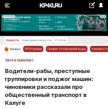
РЕКЛАМА
+25...+26 °С
Новости
Народные новости
Статьи
ПРОтуризм
График отключений воды
Клиника г
Важно:
РУБРИКИ
Авто и транспорт
Обнинск
Водители-рабы, преступные
Новости компаний
группировки и поджог машин:
Статьи
чиновники рассказали про
Народные новости
общественный транспорт в
Авто и транспорт
Калуге
Благоустройство