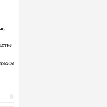
ью.
астке
ресное