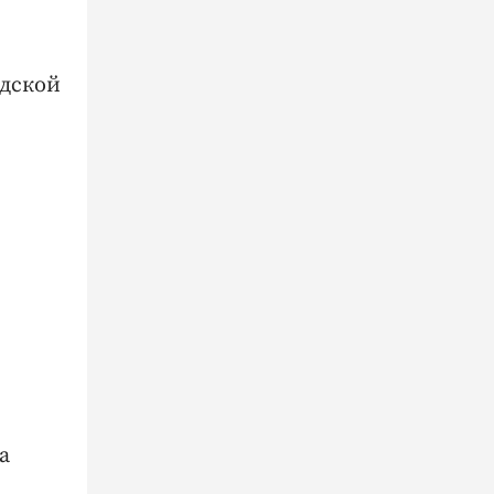
одской
а