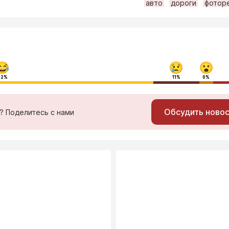
авто
дороги
фотор
72%
11%
0%
Обсудить ново
ь? Поделитесь с нами