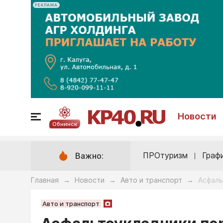
РЕКЛАМА
Новости
Обнинск
ПРОтуризм
Граф
Важно:
Главная
Новости
Авто и транспорт
Асфаль
→
→
→
Авто и транспорт