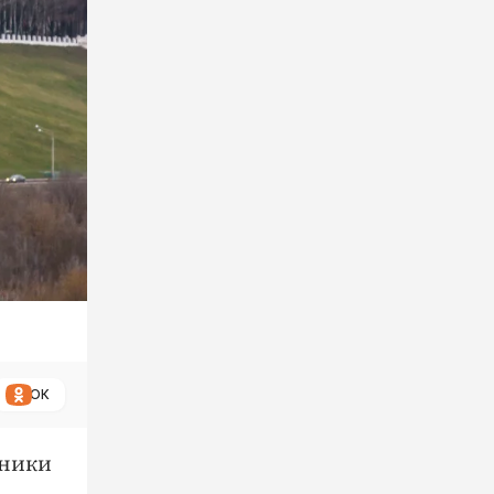
ОК
жники