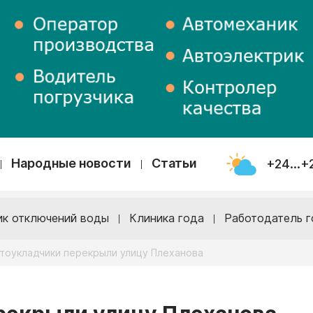
Народные новости
Статьи
+24...+
ик отключений воды
Клиника года
Работодатель г
тоукладчики перекрыли улицу Плеханова