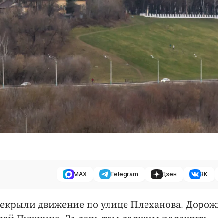
MAX
Telegram
Дзен
ВК
перекрыли движение по улице Плеханова. Доро