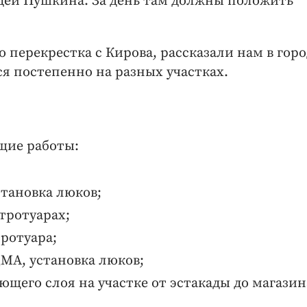
ицей Пушкина. За день там должны положить
о перекрестка с Кирова, рассказали нам в гор
я постепенно на разных участках.
щие работы:
становка люков;
 тротуарах;
тротуара;
ЩМА, установка люков;
ющего слоя на участке от эстакады до магазин