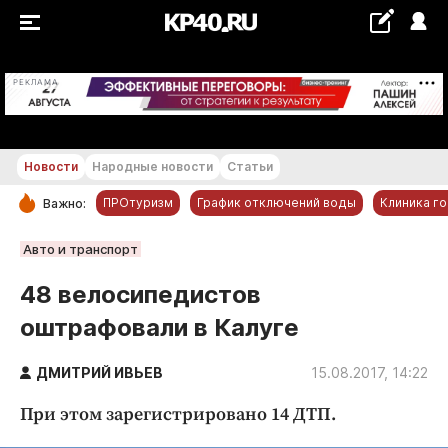
+18...+19 °С
РЕКЛАМА
Новости
Народные новости
Статьи
ПРОтуризм
График отключений воды
Клиника г
Важно:
РУБРИКИ
Авто и транспорт
Обнинск
48 велосипедистов
Новости компаний
оштрафовали в Калуге
Статьи
Народные новости
ДМИТРИЙ ИВЬЕВ
15.08.2017, 14:22
Авто и транспорт
При этом зарегистрировано 14 ДТП.
Благоустройство