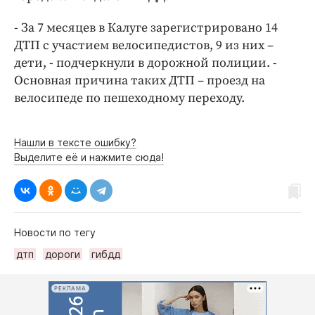
Интересное чтиво
Клиника года
- За 7 месяцев в Калуге зарегистрировано 14
ДТП с участием велосипедистов, 9 из них –
Бренд года
дети, - подчеркнули в дорожной полиции. -
Работодатель года
Основная причина таких ДТП – проезд на
велосипеде по пешеходному переходу.
Нашли в тексте ошибку?
Выделите её и нажмите сюда!
Новости по тегу
дтп
дороги
гибдд
РЕКЛАМА