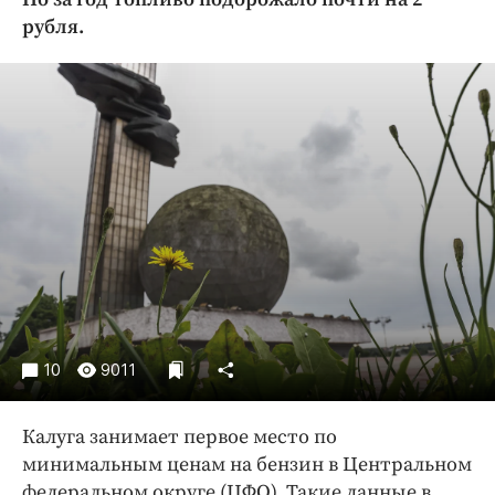
Криминал
рубля.
Культура
Недвижимость и ЖКХ
Образование
Общество
Погода
Праздники
Происшествия
Спорт
Экономика и бизнес
ПРОЕКТЫ
10
9011
Блоги
Издания
Калуга занимает первое место по
минимальным ценам на бензин в Центральном
Медиаперсона
федеральном округе (ЦФО). Такие данные в