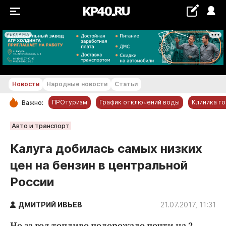
РЕКЛАМА
+22...+23 °С
Новости
Народные новости
Статьи
ПРОтуризм
График отключений воды
Клиника г
Важно:
РУБРИКИ
Авто и транспорт
Обнинск
Калуга добилась самых низких
Новости компаний
цен на бензин в центральной
Статьи
России
Народные новости
Авто и транспорт
ДМИТРИЙ ИВЬЕВ
21.07.2017, 11:31
Благоустройство
Но за год топливо подорожало почти на 2