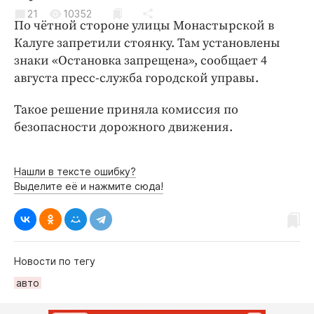
Криминал
21
10352
По чётной стороне улицы Монастырской в
Культура
Калуге запретили стоянку. Там установлены
Недвижимость и ЖКХ
знаки «Остановка запрещена», сообщает 4
Образование
августа пресс-служба городской управы.
Общество
Такое решение приняла комиссия по
Погода
безопасности дорожного движения.
Праздники
Происшествия
Нашли в тексте ошибку?
Спорт
Выделите её и нажмите сюда!
Экономика и бизнес
ПРОЕКТЫ
Блоги
Новости по тегу
Издания
авто
Медиаперсона