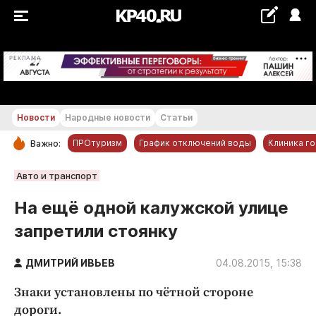
+22...+23 °С
РЕКЛАМА
Новости
Народные новости
Статьи
ПРОтуризм
График отключений воды
Клиника г
Важно:
РУБРИКИ
Авто и транспорт
Обнинск
На ещё одной калужской улице
Новости компаний
запретили стоянку
Статьи
Народные новости
ДМИТРИЙ ИВЬЕВ
04.08.2015, 15:38
Авто и транспорт
Знаки установлены по чётной стороне
Благоустройство
дороги.