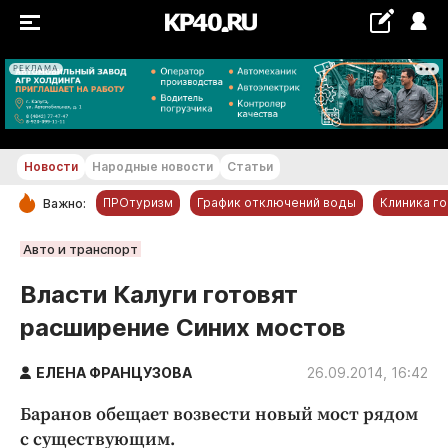
РЕКЛАМА
+18...+19 °С
Новости
Народные новости
Статьи
ПРОтуризм
График отключений воды
Клиника г
Важно:
РУБРИКИ
Авто и транспорт
Обнинск
Власти Калуги готовят
Новости компаний
расширение Синих мостов
Статьи
Народные новости
ЕЛЕНА ФРАНЦУЗОВА
26.09.2014, 16:42
Авто и транспорт
Баранов обещает возвести новый мост рядом
Благоустройство
с существующим.