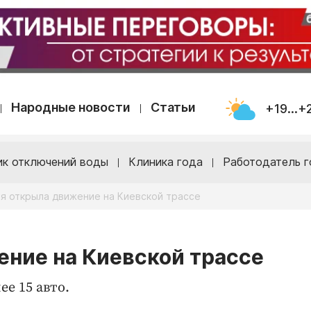
Народные новости
Статьи
+19...+
ик отключений воды
Клиника года
Работодатель г
я открыла движение на Киевской трассе
ние на Киевской трассе
е 15 авто.