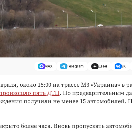
MAX
Telegram
Дзен
ВК
враля, около 15:00 на трассе М3 «Украина» в р
произошло пять ДТП
. По предварительным 
еждения получили не менее 15 автомобилей. 
екрыто более часа. Вновь пропускать автомоб