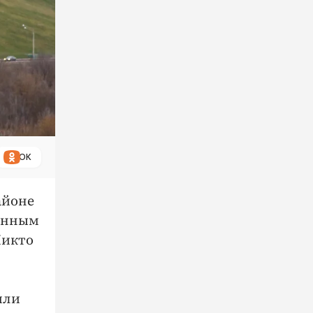
ОК
айоне
данным
Никто
или