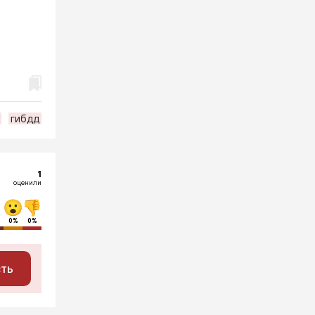
гибдд
1
оценили
0%
0%
сть