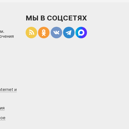
МЫ В СОЦСЕТЯХ
и.
лючения
ternet и
ния
вое