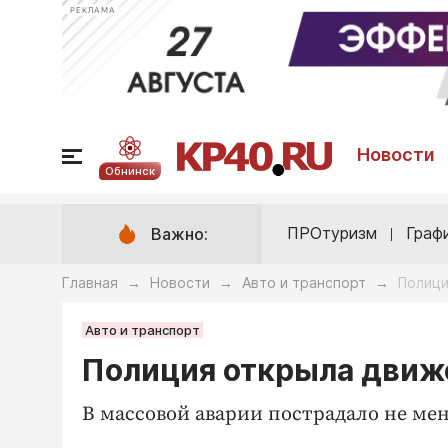
РЕКЛАМА
Новости
Обнинск
ПРОтуризм
Граф
Важно:
Главная
Новости
Авто и транспорт
Полици
→
→
→
Авто и транспорт
Полиция открыла движе
В массовой аварии пострадало не мене