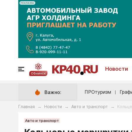
РЕКЛАМА
Новости
Обнинск
ПРОтуризм
Граф
Важно:
Главная
Новости
Авто и транспорт
Кольце
→
→
→
Авто и транспорт