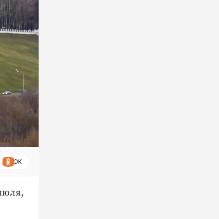
ОК
июля,