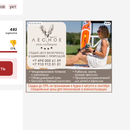
цов
укт
РЕКЛАМА
482
оценили
17%
сть