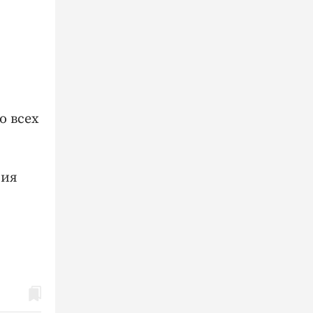
о всех
ния