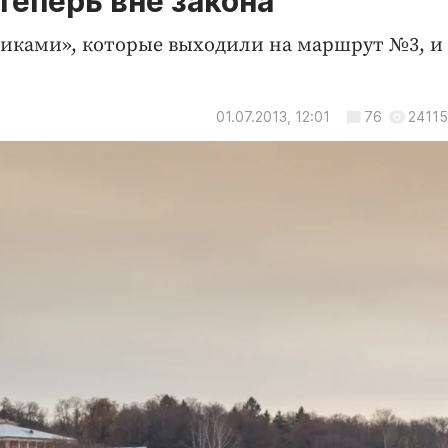
еперь вне закона
тниками», которые выходили на маршрут №3, и
01.07.2013, 12:01
76
24115