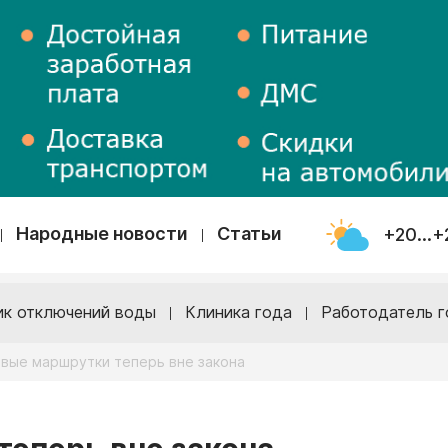
Народные новости
Статьи
+20...+
ик отключений воды
Клиника года
Работодатель г
вые маршрутки теперь вне закона