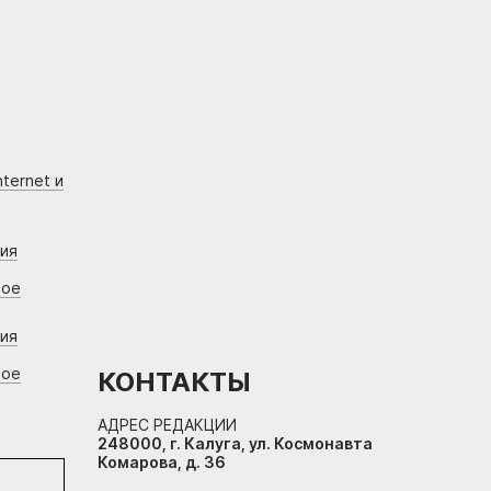
ternet и
ния
вое
ния
вое
КОНТАКТЫ
АДРЕС РЕДАКЦИИ
248000, г. Калуга, ул. Космонавта
Комарова, д. 36