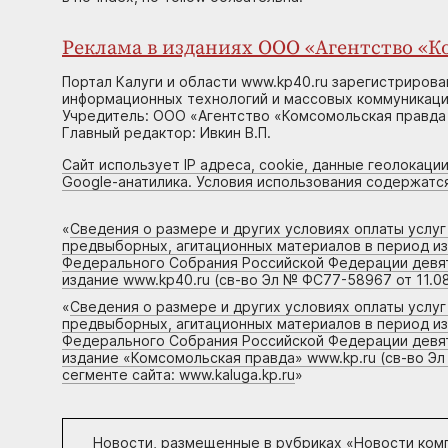
Реклама в изданиях ООО «Агентство «Ко
Портал Калуги и области www.kp40.ru зарегистрирова
информационных технологий и массовых коммуникаций
Учредитель: ООО «Агентство «Комсомольская правда 
Главный редактор: Ивкин В.П.
Сайт использует IP адреса, cookie, данные геолокации
Google-анатилика. Условия использования содержатс
«
Сведения о размере и других условиях оплаты услу
предвыборных, агитационных материалов в период и
Федерального Собрания Российской Федерации девято
издание www.kp40.ru (св-во Эл № ФС77-58967 от 11.08
«
Сведения о размере и других условиях оплаты услу
предвыборных, агитационных материалов в период и
Федерального Собрания Российской Федерации девято
издание «Комсомольская правда» www.kp.ru (св-во Эл
сегменте сайта: www.kaluga.kp.ru
»
Новости, размещенные в рубриках «
Новости ком