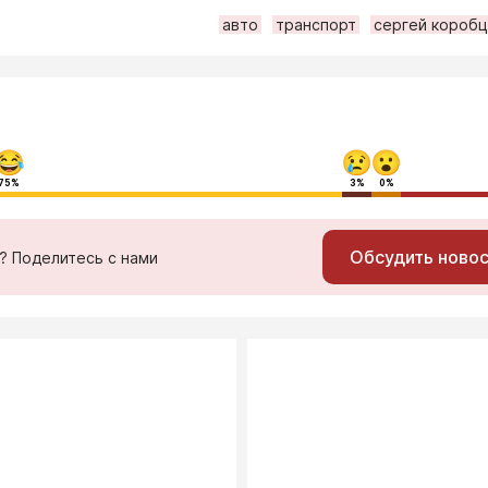
авто
транспорт
сергей короб
75%
3%
0%
Обсудить ново
ь? Поделитесь с нами