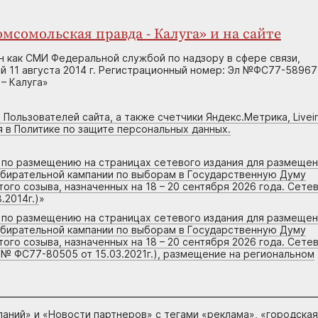
мсомольская правда - Калуга» и на сайте
н как СМИ Федеральной службой по надзору в сфере связи,
 11 августа 2014 г. Регистрационный номер: Эл №ФС77-58967
– Калуга»
 Пользователей сайта, а также счетчики Яндекс.Метрика, Livein
я в Политике по защите персональных данных.
г по размещению на страницах сетевого издания для размеще
збирательной кампании по выборам в Государственную Думу
го созыва, назначенных на 18 – 20 сентября 2026 года. Сете
.2014г.)
»
г по размещению на страницах сетевого издания для размеще
збирательной кампании по выборам в Государственную Думу
го созыва, назначенных на 18 – 20 сентября 2026 года. Сете
 № ФС77-80505 от 15.03.2021г.), размещение на региональном
паний
» и «
Новости партнеров
» с тегами «реклама», «городская