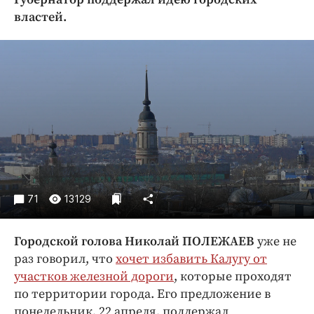
Криминал
властей.
Культура
Недвижимость и ЖКХ
Образование
Общество
Погода
Праздники
Происшествия
Спорт
Экономика и бизнес
71
13129
ПРОЕКТЫ
Городской голова Николай ПОЛЕЖАЕВ
уже не
Блоги
раз говорил, что
хочет избавить Калугу от
Издания
участков железной дороги
, которые проходят
по территории города. Его предложение в
Медиаперсона
понедельник, 22 апреля, поддержал