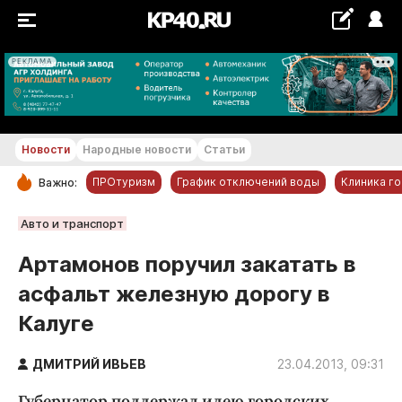
РЕКЛАМА
+19...+20 °С
Новости
Народные новости
Статьи
ПРОтуризм
График отключений воды
Клиника г
Важно:
РУБРИКИ
Авто и транспорт
Обнинск
Артамонов поручил закатать в
Новости компаний
асфальт железную дорогу в
Статьи
Калуге
Народные новости
Авто и транспорт
ДМИТРИЙ ИВЬЕВ
23.04.2013, 09:31
Благоустройство
Губернатор поддержал идею городских