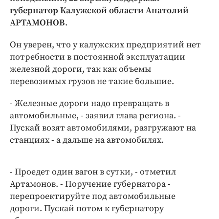
Интересное чтиво
губернатор Калужской области Анатолий
Клиника года
АРТАМОНОВ
.
Бренд года
Он уверен, что у калужских предприятий нет
Работодатель года
потребности в постоянной эксплуатации
железной дороги, так как объемы
перевозимых грузов не такие большие.
- Железные дороги надо превращать в
автомобильные, - заявил глава региона. -
Пускай возят автомобилями, разгружают на
станциях - а дальше на автомобилях.
- Проедет один вагон в сутки, - отметил
Артамонов. - Поручение губернатора -
перепроектируйте под автомобильные
дороги. Пускай потом к губернатору