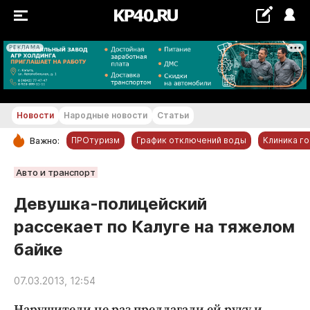
РЕКЛАМА
+23...+24 °С
Новости
Народные новости
Статьи
ПРОтуризм
График отключений воды
Клиника г
Важно:
РУБРИКИ
Авто и транспорт
Обнинск
Девушка-полицейский
Новости компаний
рассекает по Калуге на тяжелом
Статьи
байке
Народные новости
Авто и транспорт
07.03.2013, 12:54
Благоустройство
Нарушители не раз предлагали ей руку и