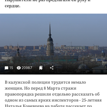
Криминал
сердце.
Культура
Недвижимость и ЖКХ
Образование
Общество
Погода
Праздники
Происшествия
Спорт
Экономика и бизнес
15
20987
ПРОЕКТЫ
В калужской полиции трудится немало
Блоги
женщин. Но перед 8 Марта стражи
Издания
правопорядка решили отдельно рассказать об
одном из самых ярких инспекторов - 25-летняя
Медиаперсона
Наталья Коневцева на работе рассекает по