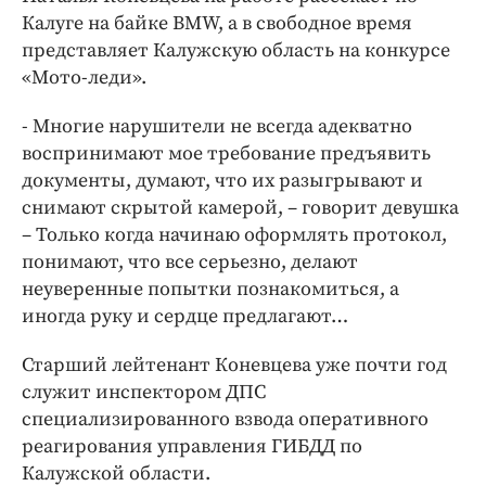
Интересное чтиво
Калуге на байке BMW, а в свободное время
Клиника года
представляет Калужскую область на конкурсе
Бренд года
«Мото-леди».
Работодатель года
- Многие нарушители не всегда адекватно
воспринимают мое требование предъявить
документы, думают, что их разыгрывают и
снимают скрытой камерой, – говорит девушка
– Только когда начинаю оформлять протокол,
понимают, что все серьезно, делают
неуверенные попытки познакомиться, а
иногда руку и сердце предлагают…
Старший лейтенант Коневцева уже почти год
служит инспектором ДПС
специализированного взвода оперативного
реагирования управления ГИБДД по
Калужской области.