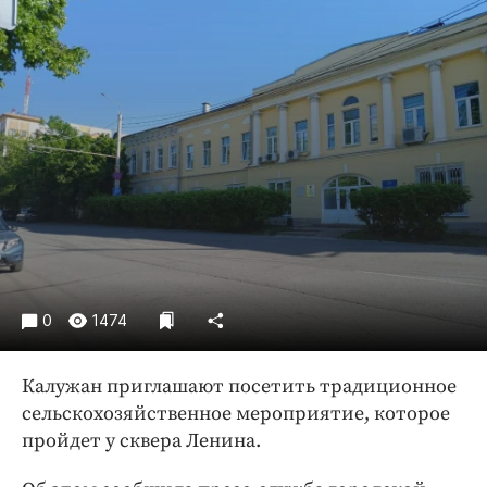
Криминал
Культура
Недвижимость и ЖКХ
Образование
Общество
Погода
Праздники
Происшествия
Спорт
Экономика и бизнес
0
1474
ПРОЕКТЫ
Калужан приглашают посетить традиционное
Блоги
сельскохозяйственное мероприятие, которое
Издания
пройдет у сквера Ленина.
Медиаперсона