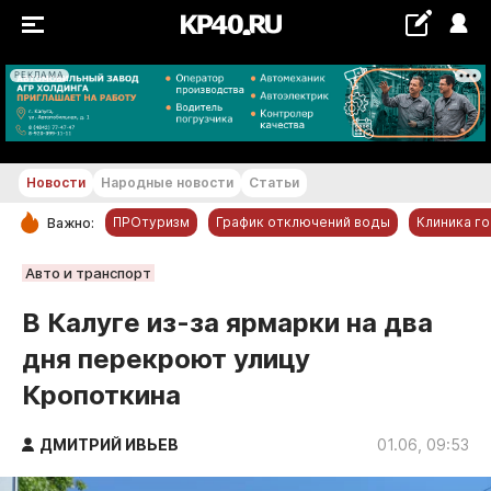
РЕКЛАМА
+23...+24 °С
Новости
Народные новости
Статьи
ПРОтуризм
График отключений воды
Клиника г
Важно:
РУБРИКИ
Авто и транспорт
Обнинск
В Калуге из-за ярмарки на два
Новости компаний
дня перекроют улицу
Статьи
Кропоткина
Народные новости
Авто и транспорт
ДМИТРИЙ ИВЬЕВ
01.06, 09:53
Благоустройство