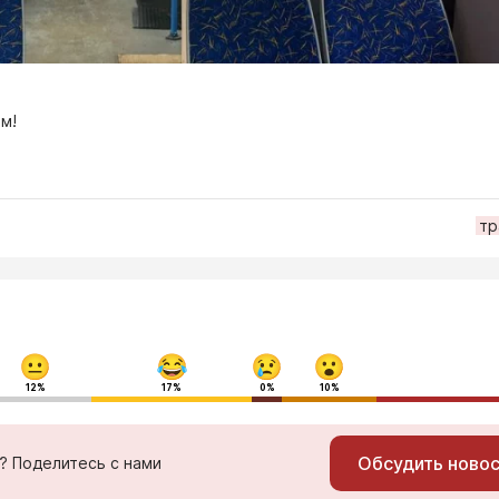
м!
тр
12%
17%
0%
10%
Обсудить ново
ь? Поделитесь с нами