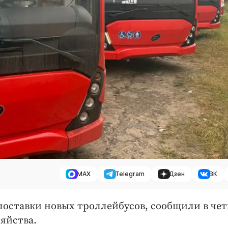
MAX
Telegram
Дзен
ВК
оставки новых троллейбусов, сообщили в четв
зяйства.