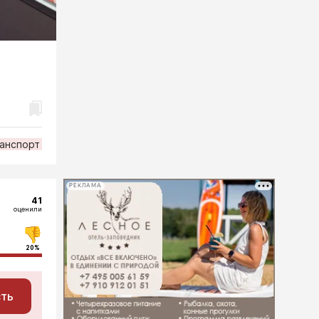
анспорт
РЕКЛАМА
41
оценили
20%
сть