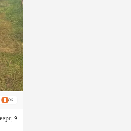
ОК
ерг, 9