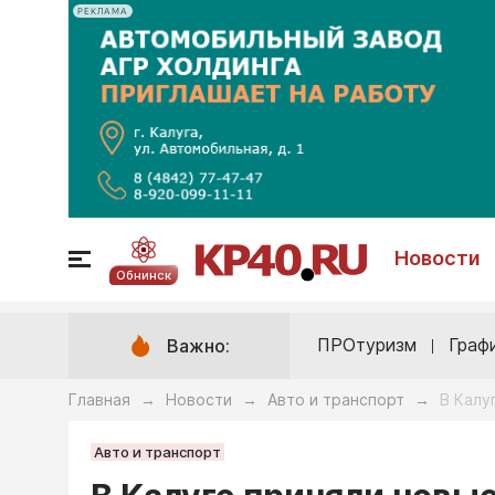
РЕКЛАМА
Новости
Обнинск
ПРОтуризм
Граф
Важно:
Главная
Новости
Авто и транспорт
В Калу
→
→
→
Авто и транспорт