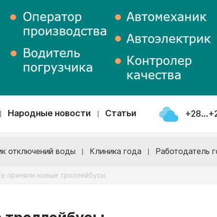
Народные новости
Статьи
+28...+
ик отключений воды
Клиника года
Работодатель г
ге приняли новые троллейбусы