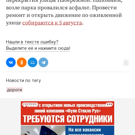
перекрытия улицы Набережной. Напомним,
Интересное чтиво
возле парка провалился асфальт. Провести
Клиника года
ремонт и открыть движение по оживленной
Бренд года
улице
собираются к 5 августа
.
Работодатель года
Нашли в тексте ошибку?
Выделите её и нажмите сюда!
Новости по тегу
дороги
РЕКЛАМА