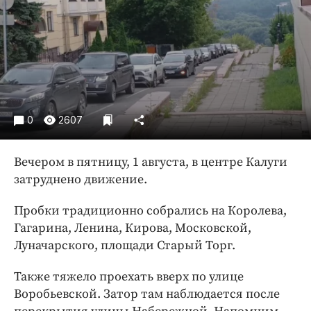
Криминал
Культура
Недвижимость и ЖКХ
Образование
Общество
Погода
0
2607
Праздники
Происшествия
Вечером в пятницу, 1 августа, в центре Калуги
Спорт
затруднено движение.
Экономика и бизнес
Пробки традиционно собрались на Королева,
ПРОЕКТЫ
Гагарина, Ленина, Кирова, Московской,
Луначарского, площади Старый Торг.
Блоги
Издания
Также тяжело проехать вверх по улице
Воробьевской. Затор там наблюдается после
Медиаперсона