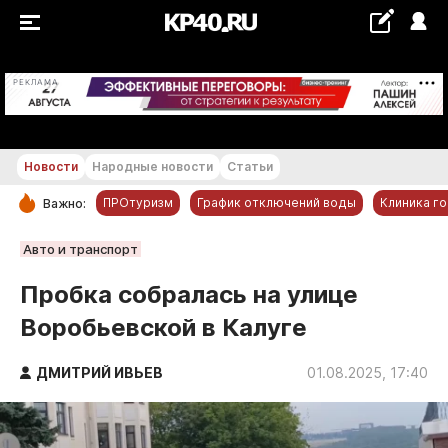
+24...+25 °С
РЕКЛАМА
Новости
Народные новости
Статьи
ПРОтуризм
График отключений воды
Клиника г
Важно:
РУБРИКИ
Авто и транспорт
Обнинск
Пробка собралась на улице
Новости компаний
Воробьевской в Калуге
Статьи
Народные новости
ДМИТРИЙ ИВЬЕВ
01.08.2025, 17:40
Авто и транспорт
Благоустройство